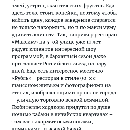
змей, устриц, экзотических фруктов. Еда
здесь тоже стоит копейки, поэтому чтобы
набить цену, каждое заведение старается
не только накормить, но и по максимуму
удивить клиента. Так, например ресторан
«Максим» на 5-ой улице уже 10 лет
радует клиентов интересной шоу-
программой, в бархатный сезон даже
приглашает Российских звезд на пару
дней. Еще есть интересное местечко
«Рубль» - ресторан в стиле 90-х с
шансоном живьем и фотографиями на
стенах, изображающими прошлое города
– уличную торговлю всякой всячиной.
Любителям хардкора придутся по душе
ночные кабаки в китайских кварталах –
там вас накормят осьминогами,
личинками, и всякой бякой,