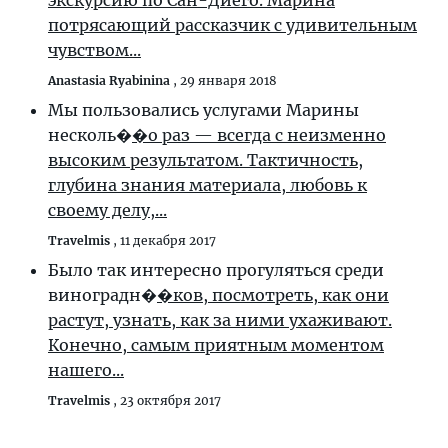
экскурсию по Сан-Диего. Марина
потрясающий рассказчик с удивительным
чувством...
Anastasia Ryabinina
,
29 января 2018
Мы пользовались услугами Марины
несколь�
�о раз — всегда с неизменно
высоким результатом. Тактичность,
глубина знания материала, любовь к
своему делу,...
Travelmis
,
11 декабря 2017
Было так интересно прогуляться среди
виноградн�
�ков, посмотреть, как они
растут, узнать, как за ними ухаживают.
Конечно, самым приятным моментом
нашего...
Travelmis
,
23 октября 2017