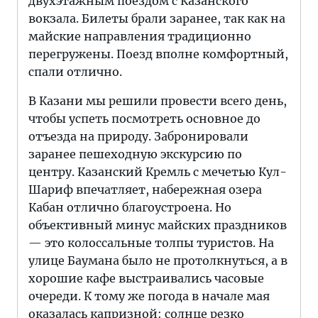
двухэтажным поездом с Казанского
вокзала. Билеты брали заранее, так как на
майские направления традиционно
перегружены. Поезд вполне комфортный,
спали отлично.
В Казани мы решили провести всего день,
чтобы успеть посмотреть основное до
отъезда на природу. Забронировали
заранее пешеходную экскурсию по
центру. Казанский Кремль с мечетью Кул-
Шариф впечатляет, набережная озера
Кабан отлично благоустроена. Но
объективный минус майских праздников
— это колоссальные толпы туристов. На
улице Баумана было не протолкнуться, а в
хорошие кафе выстраивались часовые
очереди. К тому же погода в начале мая
оказалась капризной: солнце резко