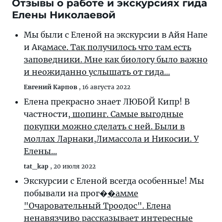
Отзывы о работе и экскурсиях гида
Елены Николаевой
Мы были с Еленой на экскурсии в Айя Напе
и Ак
амасе. Так получилось что там есть
заповедники. Мне как биологу было важно
и неожиданно услышать от гида...
Евгений Карпов
,
16 августа 2022
Елена прекрасно знает ЛЮБОЙ Кипр! В
частности,
шопинг. Самые выгодные
покупки можно сделать с ней. Были в
моллах Ларнаки,Лимассола и Никосии. У
Елены...
tat_kap
,
20 июля 2022
Экскурсии с Еленой всегда особенные! Мы
побывали на прог�
�амме
"Очаровательный Троодос". Елена
ненавязчиво рассказывает интересные