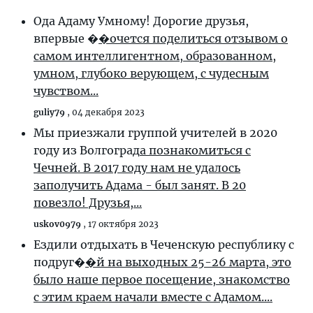
Ода Адаму Умному! Дорогие друзья,
впервые �
�очется поделиться отзывом о
самом интеллигентном, образованном,
умном, глубоко верующем, с чудесным
чувством...
guliy79
,
04 декабря 2023
Мы приезжали группой учителей в 2020
году из Волгоград
а познакомиться с
Чечней. В 2017 году нам не удалось
заполучить Адама - был занят. В 20
повезло! Друзья,...
uskov0979
,
17 октября 2023
Ездили отдыхать в Чеченскую республику с
подруг�
�й на выходных 25-26 марта, это
было наше первое посещение, знакомство
с этим краем начали вместе с Адамом....