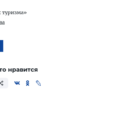
х туризма»
ва
то нравится