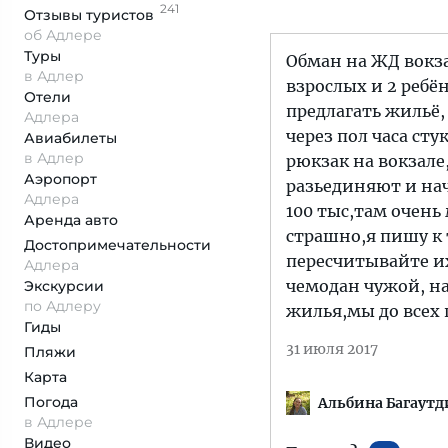
241
Отзывы
туристов
об Адлере
Туры
Обман на ЖД вокзал
в Адлер
взрослых и 2 ребё
Отели
предлагать жильё,
Адлера
через пол часа ст
Авиабилеты
в Адлер
рюкзак на вокзале
Аэропорт
разьединяют и нач
Адлера
100 тыс,там очень
Аренда авто
страшно,я пишу к 
Достопримеча­тельности
пересчитывайте их
Адлера
чемодан чужой, на
Экскурсии
по Адлеру
жилья,мы до всех 
Гиды
31 июля 2017
Пляжи
Карта
Погода
Альбина Багаутд
в Адлере
Видео