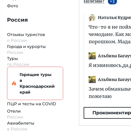
Полезно?
3
Фото
Наталья Кудря
Россия
Что-то я не пой
чемодане. Как м
Отзывы туристов
о России
порошком. Мадам
Города и курорты
России
Альбина Багау
Туры
по России
Я извиняюсь,да,
Горящие туры
Альбина Багау
в
Краснодарский
Зачем обманыват
край
пожелаю
ПЦР и тесты на COVID
Отели
Прокомментир
России
Авиабилеты
в Россию