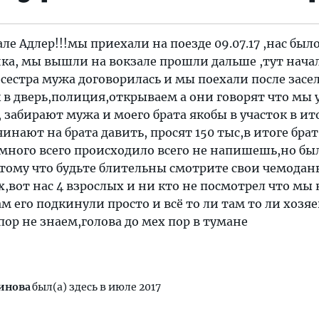
е Адлер!!!мы приехали на поезде 09.07.17 ,нас было
нка, мы вышли на вокзале прошли дальше ,тут нача
 сестра мужа договорилась и мы поехали после засе
ук в дверь,полиция,открываем а они говорят что мы 
, забирают мужа и моего брата якобы в участок в ит
инают на брата давить, просят 150 тыс,в итоге брат
 много всего происходило всего не напишешь,но бы
тому что будьте блительны смотрите свои чемодан
,вот нас 4 взрослых и ни кто не посмотрел что мы
м его подкинули просто и всё то ли там то ли хозяе
пор не знаем,голова до мех пор в тумане
инова
был(а) здесь в июле 2017