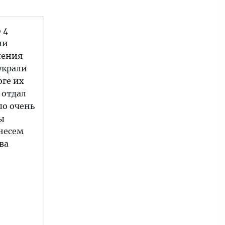
 4
ли
ления
украли
оге их
 отдал
ло очень
ы
 несем
ва