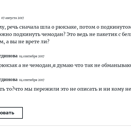
07 августа 2017
му, речь сначала шла о рюкзаке, потом о подкинуто
ожно подкинуть чемодан? Это ведь не пакетик с бе
, а вы не врете ли?
тдинова
04 сентября 2017
рюкзак а не чемодан,я думаю что так не обманыва
тдинова
04 сентября 2017
ь то?что мы пережили это не описать и ни кому н
овать