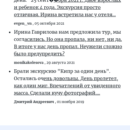
день." 25 сент�
�бря 2021 г. Двое взрослых
и ребенок 4 года. Экскурсия просто
отличная. Ирина встретила нас у отеля...
evgen_vn
,
05 октября 2021
Ирина Гаврилова нам предложила тур, мы
согл
асились. Но она пропала, ни нет, ни да.
В итоге у нас день пропал. Неужели сложно
было предупредить?
monikakolesova
,
29 августа 2021
Брали экскурсию "Кипр за один день".
Остались оч
ень довольны. День пролетел,
как один миг. Впечатлений от увиденного
масса. Сделали кучу фотографий....
Дмитрий Андреевич
,
01 ноября 2019