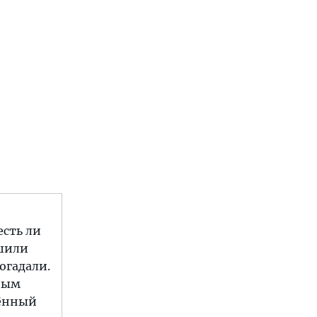
есть ли
ешили
огадали.
ным
чённый