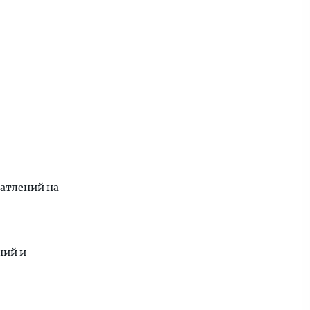
чатлений на
ний и