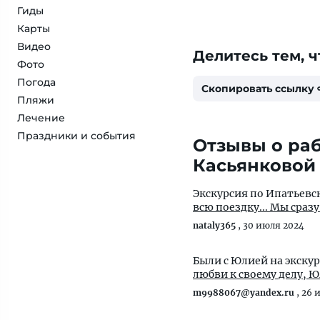
Гиды
Карты
Видео
Делитесь тем, ч
Фото
Погода
Скопировать ссылку
Пляжи
Лечение
Праздники и события
Отзывы о раб
Касьянковой
Экскурсия по Ипатьевс
всю поездк
nataly365
,
30 июля 2024
Были с Юлией на экску
любви к своему делу, 
m9988067@yandex.ru
,
26 