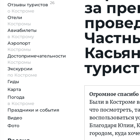
за пре
26
Отзывы
туристов
о Костроме
прове
Отели
Костромы
Авиабилеты
Частн
в Кострому
Аэропорт
Касьян
Костромы
Достопримеча­тельности
турист
Костромы
Экскурсии
по Костроме
Гиды
Карта
Огромное спасибо
Погода
Были в Костроме в
в Костроме
что посмотреть, т
Праздники и события
воспользоваться у
Видео
Благодаря Юлии, 
Фото
городом, куда хоч