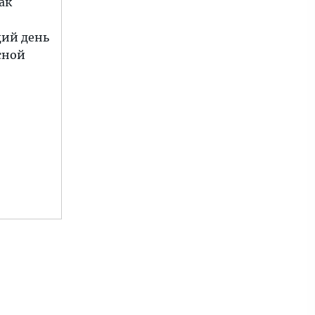
ак
щий день
усной