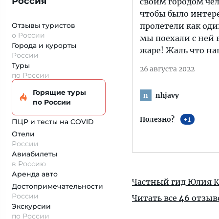
Россия
своим городом чел
чтобы было интере
Отзывы туристов
пролетели как оди
о России
мы поехали с ней в
Города и курорты
жаре! Жаль что на
России
Туры
26 августа 2022
по России
Горящие туры
nhjavy
n
по России
Полезно?
1
ПЦР и тесты на COVID
Отели
России
Авиабилеты
в Россию
Аренда авто
Частный гид Юлия К
Достопримеча­тельности
России
Читать все
46
отзыв
Экскурсии
по России