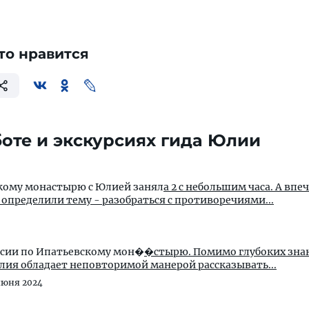
то нравится
оте и экскурсиях гида Юлии
кому монастырю с Юлией занял
а 2 с небольшим часа. А впе
у... Мы сразу определили тему - разобраться с противоречиями...
рсии по Ипатьевскому мон�
�стырю. Помимо глубоких зна
Юлия обладает неповторимой манерой рассказывать...
июня 2024