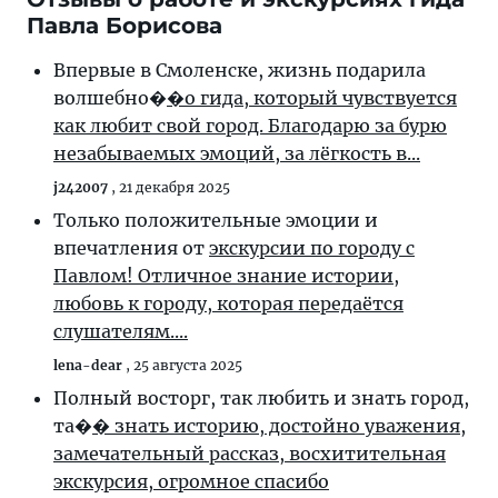
Павла Борисова
Впервые в Смоленске, жизнь подарила
волшебно�
�о гида, который чувствуется
как любит свой город. Благодарю за бурю
незабываемых эмоций, за лёгкость в...
j242007
,
21 декабря 2025
Только положительные эмоции и
впечатления от
экскурсии по городу с
Павлом! Отличное знание истории,
любовь к городу, которая передаётся
слушателям....
lena-dear
,
25 августа 2025
Полный восторг, так любить и знать город,
та�
� знать историю, достойно уважения,
замечательный рассказ, восхитительная
экскурсия, огромное спасибо