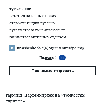
Тут хорошо:
кататься на горных лыжах
отдыхать индивидуально
путешествовать на автомобиле
заниматься активным отдыхом
nivashenko
был(а) здесь в октябре 2015
n
Полезно?
1
Прокомментировать
Гармиш-Партенкирхен
на «Тонкостях
туризма»