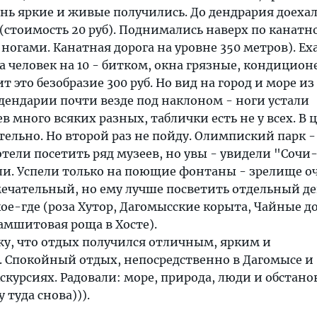
нь яркие и живые получились. До дендрария доеха
(стоимость 20 руб). Поднимались наверх по канатн
 ногами. Канатная дорога на уровне 350 метров). Ех
а человек на 10 - битком, окна грязные, кондиционе
т это безобразие 300 руб. Но вид на город и море из
 дендарии почти везде под наклоном - ноги устали
в много всяких разных, таблички есть не у всех. В 
тельно. Но второй раз не пойду. Олимпиский парк -
тели посетить ряд музеев, но увы - увидели "Сочи
ли. Успели только на поющие фонтаны - зрелище о
мечательный, но ему лучше посветить отдельный де
ое-где (роза Хутор, Дагомысские корыта, Чайные д
самшитовая роща в Хосте).
жу, что отдых получился отличным, ярким и
Спокойный отдых, непосредственно в Дагомысе и
курсиях. Радовали: море, природа, люди и обстанов
 туда снова))).