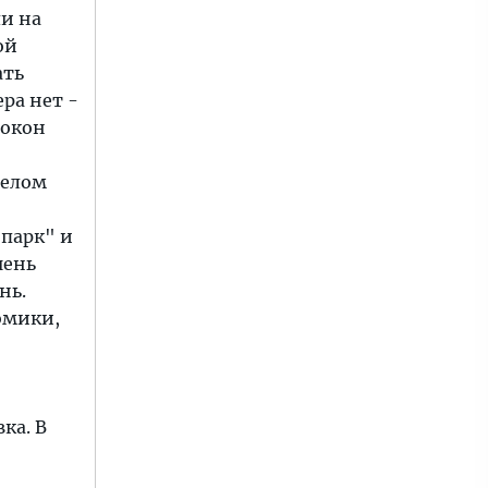
ли на
ой
ать
ра нет -
 окон
целом
-парк" и
чень
нь.
омики,
ка. В