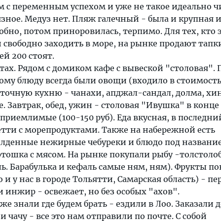
 с переменным успехом и уже не такое идеально ч
язное. Медуз нет. Пляж галечный - была и крупная и
обно, потом приноровилась, терпимо. Для тех, кто 
 и свободно заходить в море, на рынке продают тапк
ей 200 стоят.
естах. Рядом с домиком кафе с вывеской "столовая".
ому блюду всегда были овощи (входило в стоимость
точную кухню - чанахи, апджал-сандал, долма, хи
е. Завтрак, обед, ужин - столовая "Ивушка" в конце
приемлимые (100-150 руб). Еда вкусная, в последни
етти с морепродуктами. Также на набережной есть
балденные нежирные чебуреки и блюдо под названи
ртошка с мясом. На рынке покупали рыбу -толстоло
ль. Барабулька и кефаль самые ням, ням). Фрукты п
о и у нас в городе Тольятти, Самарская область) - пе
и инжир - освежает, но без особых "ахов".
е знали где будем брать - ездили в Лоо. Заказали 
 и чачу - все это нам отправили по почте. С собой