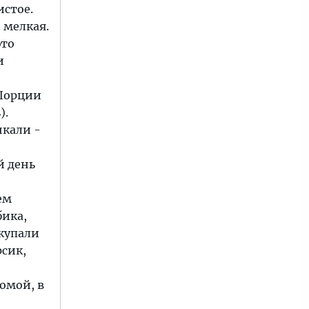
истое.
 мелкая.
это
и
 Порции
).
нкали -
й день
ем
бика,
окупали
рсик,
домой, в