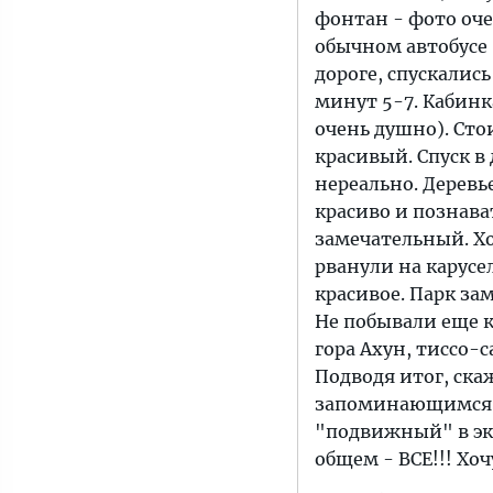
фонтан - фото оче
обычном автобусе 
дороге, спускались
минут 5-7. Кабинк
очень душно). Стои
красивый. Спуск в
нереально. Деревье
красиво и познава
замечательный. Хо
рванули на карусе
красивое. Парк за
Не побывали еще к
гора Ахун, тиссо-
Подводя итог, ска
запоминающимся. 
"подвижный" в экс
общем - ВСЕ!!! Хочу