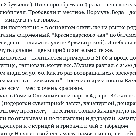
 2 бутылки). Пиво приобретали 3 раза - чешское са
 любителя. Пробовали и местное. Нормуль. Вода - до
- минут в 15 от пляжа.
ли постепенно - в основном опять же на рынке ряд
газин фирменный "Краснодарского чая" по батум
ли идешь с пляжа по улице Армавирской). И неболь
чуть дальше - цены приблизительно те же.
дискотека - начинается примерно в 21.00 и вроде до
 улице, танцевать могут все. Музыка разная. с 21.00 д
 люди за 50, 60. Как то раз возвращались с экскур
ном местные "зажигали". Посетили храм иконы Каз
ую всем - место очень красивое.
чке в Сочи и Олимпийский парк в Адлере. В Сочи из
(недорогой сувенирной лавки, хачапурной, дендра
ортному проспекту - посетили только Хачапурную на
ли по отызывам и не пожалели) и дедрарий. Хачап
адоспури и с курицой и грибами и чай с чабрецом -
улице Навагинской есть масса памятников, арт-объ