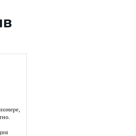
ыв
 номере,
тно.
дня