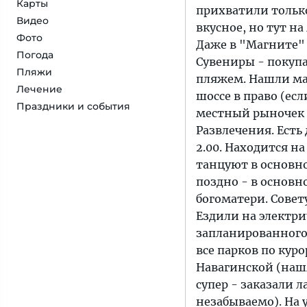
Карты
прихватили только
Видео
вкусное, но тут на
Фото
Даже в "Магните" 
Погода
Сувениры - покупа
Пляжи
пляжем. Нашли ма
Лечение
шоссе в право (ес
Праздники и события
местный рыночек 
Развлечения. Есть 
2.00. Находится на
танцуют в основном
поздно - в основ
богоматери. Совет
Ездили на электри
запланированного 
все парков по кур
Навагинской (наш
супер - заказали л
незабываемо). На 