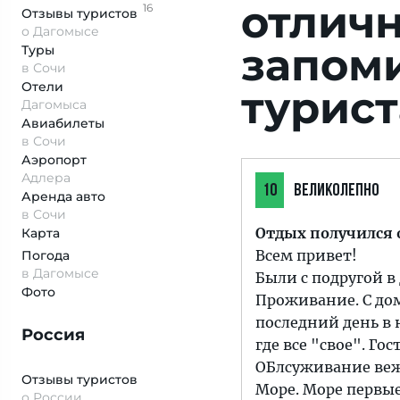
отлич
16
Отзывы
туристов
о Дагомысе
запом
Туры
в Сочи
Отели
турист
Дагомыса
Авиабилеты
в Сочи
Аэропорт
Адлера
10
ВЕЛИКОЛЕПНО
Аренда авто
в Сочи
Отдых получился
Карта
Всем привет!
Погода
в Дагомысе
Были с подругой в 
Фото
Проживание. С дом
последний день в 
Россия
где все "свое". Г
ОБлсуживание вежл
Отзывы туристов
Море. Море первые
о России