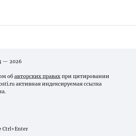
03 — 2026
ном об
авторских правах
при цитировании
osti.ru активная индексируемая ссылка
на.
Ctrl+Enter