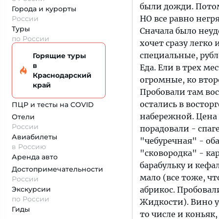
были дожди. Потом
Города и курорты
НО все равно негр
России
Туры
Сначала было неуд
по России
хочет сразу легко
специальные, рубл
Горящие туры
в
Еда. Ели в трех м
Краснодарский
огромные, ко втор
край
Пробовали там вос
остались в восторг
ПЦР и тесты на COVID
набережной. Цена 
Отели
России
порадовали - спаг
Авиабилеты
"чебуречная" - о
в Россию
"сковородка" - ка
Аренда авто
барабульку и кефа
Достопримеча­тельности
мало (все тоже, чт
России
Экскурсии
абрикос. Пробовал
по России
Жидкости). Вино уж
Гиды
то числе и коньяк,