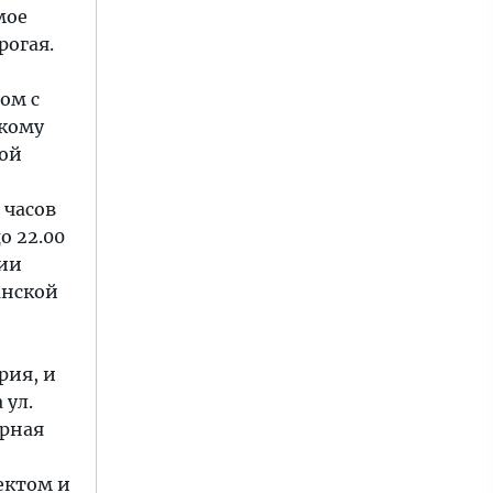
мое
рогая.
ом с
скому
шой
 часов
о 22.00
сии
анской
рия, и
 ул.
урная
ектом и