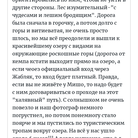
другие стороны. Лес изумительный-"с
чудесами и лешим бродящим". Дорога
была сначала в горочку, а потом долго с
горы и витиеватая, не очень просто
шлось, но мы всё преодолели и вышли к
красивейшему озеру с видами на
окружающие роскошные горы (дорогоа от
кемпа кстати выходит прямо на озеро, а
если чеоез официальный вход через
Жабляк, то вход будет платный. Правда,
если вы не живёте у Мишо, то надо будет
с ним договариваться о проходе на этот
"халявный" путь). С солнышком не очень
повезло и наш фотограф немного
погрустнел, но потом понемногу стало
поярче и мы пустились по туристическим
тропам вокруг озера. На всё у нас ушло