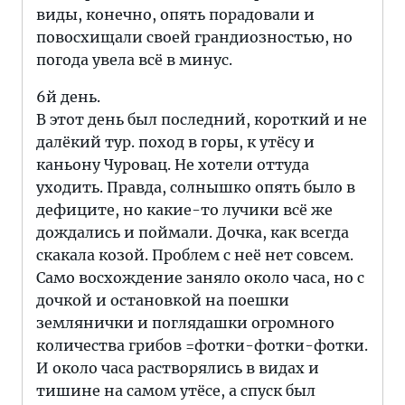
виды, конечно, опять порадовали и
повосхищали своей грандиозностью, но
погода увела всё в минус.
6й день.
В этот день был последний, короткий и не
далёкий тур. поход в горы, к утёсу и
каньону Чуровац. Не хотели оттуда
уходить. Правда, солнышко опять было в
дефиците, но какие-то лучики всё же
дождались и поймали. Дочка, как всегда
скакала козой. Проблем с неё нет совсем.
Само восхождение заняло около часа, но с
дочкой и остановкой на поешки
землянички и поглядашки огромного
количества грибов =фотки-фотки-фотки.
И около часа растворялись в видах и
тишине на самом утёсе, а спуск был