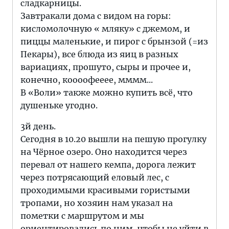
сладкарницы.
Завтракали дома с видом на горы:
кисломолочную « мляку» с джемом, и
пиццы маленькие, и пирог с брынзой (=из
Пекары), все блюда из яиц в разных
вариациях, прошуто, сыры и прочее и,
конечно, коооофееее, мммм...
В «Воли» также можно купить всё, что
душеньке угодно.
3й день.
Сегодня в 10.20 вышли на пешую прогулку
на Чёрное озеро. Оно находится через
перевал от нашего кемпа, дорога лежит
через потрясающий еловый лес, с
проходимыми красивыми гористыми
тропами, но хозяин нам указал на
пометки с маршрутом и мы
ориентировались по ним, чтобы не уйти в