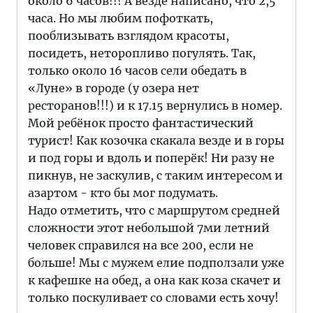
около 6 часов!!! А везде написано, что 2,5
часа. Но мы любим пофоткать,
пооблизывать взглядом красоты,
посидеть, неторопливо погулять. Так,
только около 16 часов сели обедать в
«Луне» в городе (у озера нет
ресторанов!!!) и к 17.15 вернулись в номер.
Мой ребёнок просто фантастический
турист! Как козочка скакала везде и в горы
и под горы и вдоль и поперёк! Ни разу не
пикнув, не заскулив, с таким интересом и
азартом - кто бы мог подумать.
Надо отметить, что с маршрутом средней
сложности этот небольшой 7ми летний
человек справился на все 200, если не
больше! Мы с мужем елие подползали уже
к кафешке на обед, а она как коза скачет и
только поскуливает со словами есть хочу!