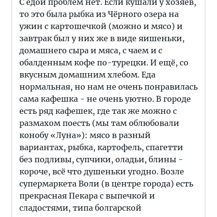
С едой проблем нет. Если кушали у хозяев,
то это была рыбка из Чёрного озера на
ужин с картошечкой (можно и мясо) и
завтрак был у них же в виде яишеньки,
домашнего сыра и мяса, с чаем и с
обалденным кофе по-турецки. И ещё, со
вкусным домашним хлебом. Еда
нормальная, но нам не очень понравилась
сама кафешка - не очень уютно. В городе
есть ряд кафешек, где так же можно с
размахом поесть (мы там облюбовали
конобу «Луна»): мясо в разный
вариантах, рыбка, картофель, спагетти
без подливы, супчики, оладьи, блины -
короче, всё что душеньки угодно. Возле
супермаркета Воли (в центре города) есть
прекрасная Пекара с выпечкой и
сладостями, типа болгарской