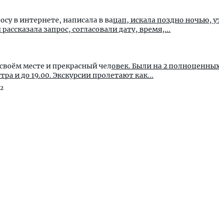
су в интернете, написала в ва
цап, искала поздно ночью, 
рассказала запрос, согласовали дату, время,...
 на своём месте и прекрасный чел
овек. Были на 2 полноценных
 него на экскурсиях. С утра и до 19.00. Экскурсии пролетают как...
22