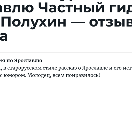
авлю
Частный ги
 Полухин — отзы
а
ия по Ярославлю
в старорусском стиле рассказ о Ярославле и его ис
с юмором. Молодец, всем понравилось!