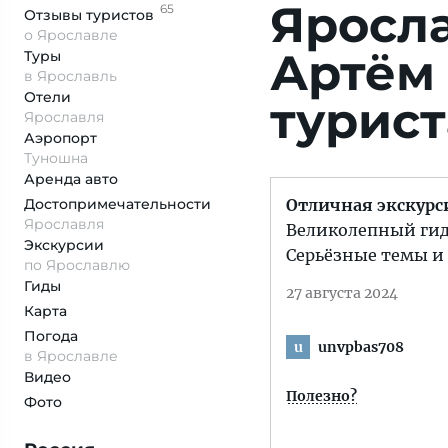
Яросл
65
Отзывы
туристов
о Ярославле
Артём
Туры
в Ярославль
Отели
турист
Ярославля
Аэропорт
Туношна
Аренда авто
Достопримеча­тельности
Отличная экскурс
Ярославля
Великолепный гид, 
Экскурсии
Серьёзные темы и 
по Ярославлю
Гиды
27 августа 2024
Карта
Погода
unvpbas708
u
в Ярославле
Видео
Полезно?
Фото