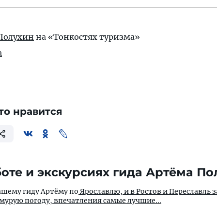
 Полухин
на «Тонкостях туризма»
а
то нравится
оте и экскурсиях гида Артёма По
нашему гиду Артёму по
Ярославлю, и в Ростов и Переславль з
урую погоду, впечатления самые лучшие...