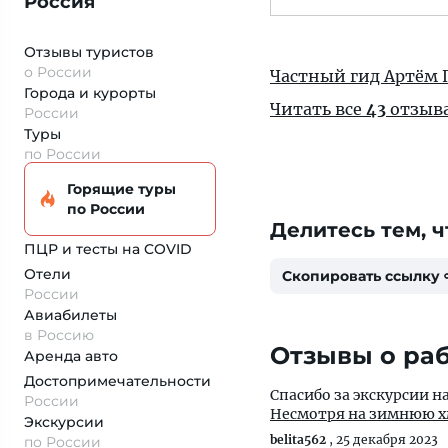
Россия
Отзывы туристов
о России
Частный гид Артём
Города и курорты
Читать все
43
отзыв
России
Туры
по России
Горящие туры
по России
Делитесь тем, ч
ПЦР и тесты на COVID
Отели
Скопировать ссылку
России
Авиабилеты
в Россию
Отзывы о раб
Аренда авто
Достопримеча­тельности
Спасибо за экскурсии 
России
Несмотря на зимнюю хм
Экскурсии
belita562
,
25 декабря 2023
по России