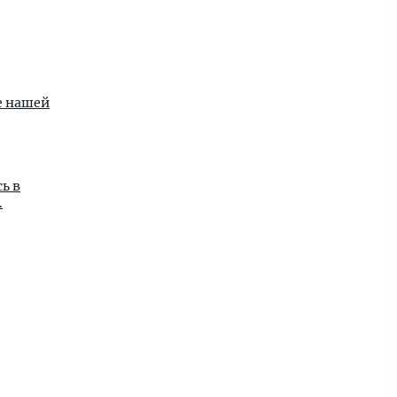
е нашей
ь в
.