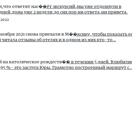
и,что ответят нас�
�ёт экскурсий,мы уже отдохнули в
дней,дома уже 2 недели,до сих пор ни ответа,ни привета.
 2022
ноября 2021 снова приехали в М�
�ксику, чтобы показать е
ездкой читала отзывы об отелях и в одном из них кто-то...
й на католическое рождеств�
� в течении 5 дней. Влюбилис
 95 %- это заслуга Юры. Грамотно построенный маршрут с..