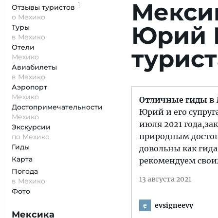
Мекси
1
Отзывы
туристов
о Мехико
Юрий 
Туры
в Мехико
Отели
турист
Мехико
Авиабилеты
в Мехико
Аэропорт
Мехико
Отличные гиды в 
Достопримеча­тельности
Юрий и его супруг
Мехико
июля 2021 года,зак
Экскурсии
природным достопр
по Мехико
Гиды
довольны как гида
Карта
рекомендуем сво
Погода
13 августа 2021
в Мехико
Фото
evsigneevy
e
Мексика