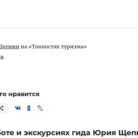
 Щепкин
на «Тонкостях туризма»
ов
то нравится
боте и экскурсиях гида Юрия Щеп