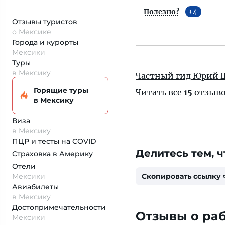
Полезно?
4
Отзывы туристов
о Мексике
Города и курорты
Мексики
Туры
в Мексику
Частный гид Юрий
Горящие туры
Читать все
15
отзыв
в Мексику
Виза
в Мексику
ПЦР и тесты на COVID
Делитесь тем, ч
Страховка
в Америку
Отели
Мексики
Скопировать ссылку
Авиабилеты
в Мексику
Достопримеча­тельности
Отзывы о ра
Мексики