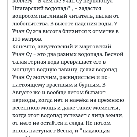
коллегу. "В чём же Учан Су перплюнул
Ниагарский водопад?", - задастся
вопросом пытливый читатель, пылая от
любопытства. В высоте падения воды. У
Учан Су эта высота близится к отметке в
100 метров.
Конечно, августовский и мартовский
Учан Су - это два разных водопада. Весной
талая горная вода превращает его в
мощную водную лавину, делая водопад
Учан Су могучим, раскидистым и по-
настоящему красивым и бурным. В
Августе же и вообще летом бывают
периоды, когда нет и намёка на прежнюю
весеннюю мощь и даже такие моменты,
когда этот водопад исчезает с лица земли,
от него не остаётся и следа. Но потом
вновь наступает Весна, и "падающая