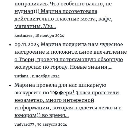
понравилась. Ч
то особенно важно, не
нудная))) Марина посоветовала
действительно классные места, кафе,
магазины. Мы...
kostinaes
,
18 ноября 2024
09.11.2024 Марина подарила нам чудесное
настроение и
положительное впечатление
о Твери, проведя потрясающую обзорную
экскурсию по городу. Новые знания,...
Tatiana
,
11 ноября 2024
Марина провела для нас шикарную
экскурсию по Т�
�ери! 3 часа пролетели
незаметно, много интересной
информации, которая подаётся легко и с
юмором)) во время...
vudvard77
,
30 августа 2024