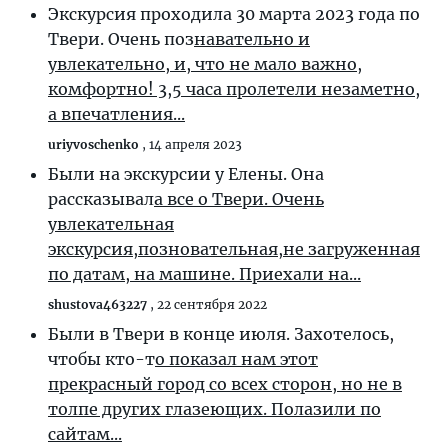
Экскурсия проходила 30 марта 2023 года по
Твери. Очень поз
навательно и
увлекательно, и, что не мало важно,
комфортно! 3,5 часа пролетели незаметно,
а впечатления...
uriyvoschenko
,
14 апреля 2023
Были на экскурсии у Елены. Она
рассказывал
а все о Твери. Очень
увлекательная
экскурсия,позновательная,не загруженная
по датам, на машине. Приехали на...
shustova463227
,
22 сентября 2022
Были в Твери в конце июля. Захотелось,
чтобы кто-т
о показал нам этот
прекрасный город со всех сторон, но не в
толпе других глазеющих. Полазили по
сайтам...