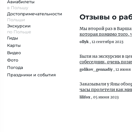
Авиабилеты
в Польшу
Достопримеча­тельности
Отзывы о раб
Польши
Экскурсии
Мы второй раз в Варша
по Польше
которая помимо того, 
Гиды
ollyk
,
12 сентября 2023
Карты
Видео
Были на экскурсии в ц
Фото
собеседник, очень поз
Погода
golikov_gennadiy
,
12 июня 
Праздники и события
Заказывали у Яны обзо
часы пролетели как ми
lilifox
,
05 июня 2023