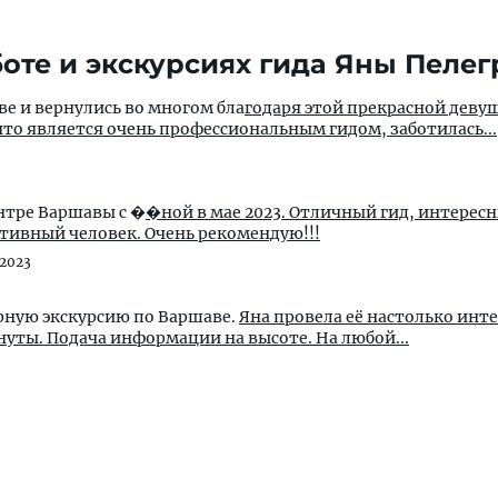
оте и экскурсиях гида Яны Пеле
ве и вернулись во многом бла
годаря этой прекрасной деву
что является очень профессиональным гидом, заботилась...
ентре Варшавы с �
�ной в мае 2023. Отличный гид, интерес
итивный человек. Очень рекомендую!!!
2023
рную экскурсию по Варшаве.
Яна провела её настолько инте
нуты. Подача информации на высоте. На любой...