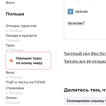
Фото
victratr
v
Польша
Полезно?
Отзывы туристов
о Польше
Города и курорты
Польши
Туры
в Польшу
Частный гид Яна Пе
Горящие туры
Читать все
19
отзыв
по всему миру
Виза
в Польшу
ПЦР и тесты на COVID
Страховка
Делитесь тем, ч
в Польшу
Отели
Скопировать ссылку
Польши