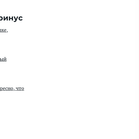
гринус
шке,
ный
ресно, что