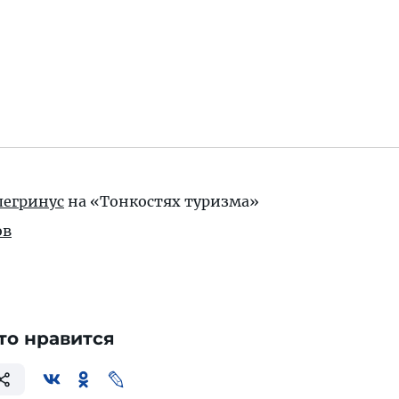
легринус
на «Тонкостях туризма»
ов
то нравится