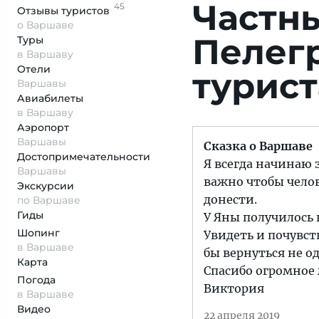
Частны
45
Отзывы
туристов
о Варшаве
Пелег
Туры
в Варшаву
Отели
турист
Варшавы
Авиабилеты
в Варшаву
Аэропорт
Варшавы
Сказка о Варшаве
Достопримеча­тельности
Я всегда начинаю 
Варшавы
важно чтобы челов
Экскурсии
донести.
по Варшаве
Гиды
У Яны получилось 
Шопинг
Увидеть и почувст
в Варшаве
бы вернуться не од
Карта
Спасибо огромное 
Погода
Виктория
в Варшаве
Видео
22 апреля 2019