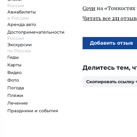
России
Сочи
на «Тонкостях
Авиабилеты
в Россию
Читать все
211
отзыв
Аренда авто
Достопримеча­тельности
России
Добавить отзыв
Экскурсии
по России
Гиды
Карты
Делитесь тем, ч
Видео
Фото
Скопировать ссылку
Погода
Пляжи
Лечение
Праздники и события