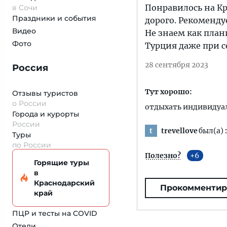
Понравилось на Кр
в Сочи
Праздники и события
дорого. Рекоменду
Видео
Не знаем как план
Фото
Турция даже при с
28 сентября 2023
Россия
Тут хорошо:
Отзывы туристов
о России
отдыхать индивидуа
Города и курорты
России
trevellove
был(а) 
t
Туры
по России
Полезно?
6
Горящие туры
в
Краснодарский
Прокомментир
край
ПЦР и тесты на COVID
Отели