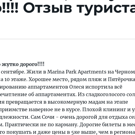
!!!
Отзыв туриста
 жутко дорого!!!!
 сентябре. Жили в Marina Park Apartments на Черно
а 10 этаже. Хорошее место, рядом пляж и Пятёрочка
ированию аппартаментов Олеся испортила всё
чатление об аппартаментах. Из сладкоголосого сол
ия превращается в высокомерную мадам на этапе
еприимстве наверное не в курсе. Плохой клининг и
лежности. Сам Сочи - очень дорогой для отдыха се
. Практически не по карману. Дорогие билеты в ме
го покушать и даже цены в 5ке выше, чем в региона