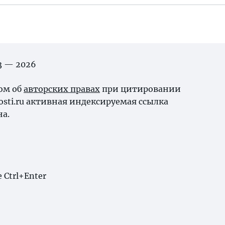
03 — 2026
ном об
авторских правах
при цитировании
osti.ru активная индексируемая ссылка
на.
Ctrl+Enter