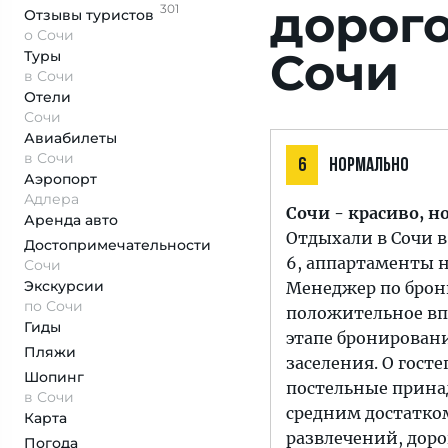
дорого!
301
Отзывы
туристов
о Сочи
Сочи
Туры
в Сочи
Отели
Сочи
Авиабилеты
в Сочи
6
НОРМАЛЬНО
Аэропорт
Адлера
Сочи - красиво, но
Аренда авто
Отдыхали в Сочи в
Достопримеча­тельности
6, аппартаменты н
Сочи
Экскурсии
Менеджер по брон
по Сочи
положительное впе
Гиды
этапе бронирован
Пляжи
заселения. О гост
Шопинг
постельные принад
в Сочи
средним достатком
Карта
развлечений, доро
Погода