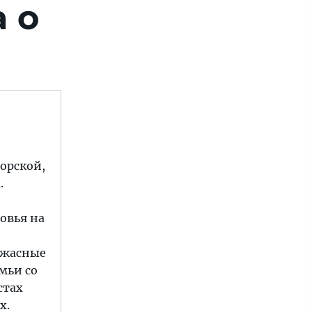
 о
морской,
.
овья на
 ужасные
мьи со
стах
х.