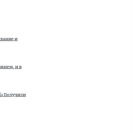
ыхание и
ижнем, и в
👍 Получили