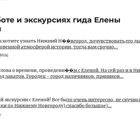
оте и экскурсиях гида Елены
й
вы хотите узнать Нижний Н�
�вгород, почувствовать его д
венной атмосферой истории, тогда вам срочно...
 2024
слова о времени, проведенн�
�м с Еленой. На сей раз и в Н
д закатов. Городец - город наличников, пряников...
 экскурсии с Еленой! Все бы
ло очень интересно, не скучно
лки по Нижнему Новгороду) спасибо большое)...
4