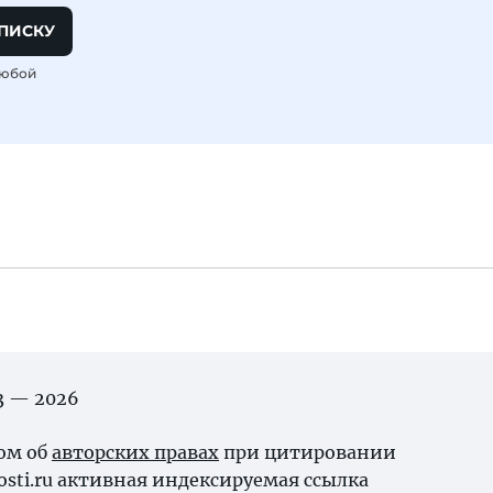
ПИСКУ
любой
03 — 2026
ном об
авторских правах
при цитировании
osti.ru активная индексируемая ссылка