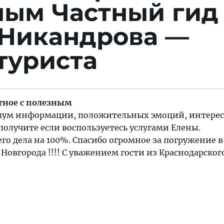
ным
Частный гид
 Никандрова —
туриста
тное с полезным
имум информации, положительных эмоций, интере
 получите если воспользуетесь услугами Елены.
го дела на 100%. Спасибо огромное за погружение в
овгорода !!!! С уважением гости из Краснодарского