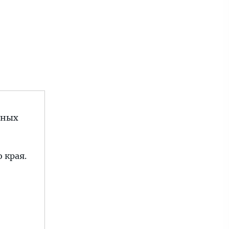
сных
 края.