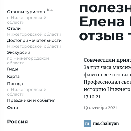
полез
104
Отзывы
туристов
Елена
о Нижегородской
области
Отели
отзыв 
Нижегородской области
Достопримеча­тельности
Нижегородской области
Экскурсии
по Нижегородской
Совместили прия
области
За три часа макс
Гиды
фактов все это вы
Карта
Профессионал свое
Погода
историю Нижнего Н
в Нижегородской
области
17.10.21
Праздники и события
Фото
19 октября 2021
Россия
ms.chaluyan
m