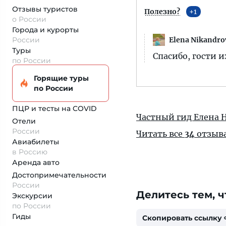
Отзывы туристов
Полезно?
1
о России
Города и курорты
Elena Nikandro
России
Туры
Спасибо, гости 
по России
Горящие туры
по России
ПЦР и тесты на COVID
Частный гид Елена 
Отели
России
Читать все
34
отзыв
Авиабилеты
в Россию
Аренда авто
Достопримеча­тельности
России
Делитесь тем, ч
Экскурсии
по России
Гиды
Скопировать ссылку