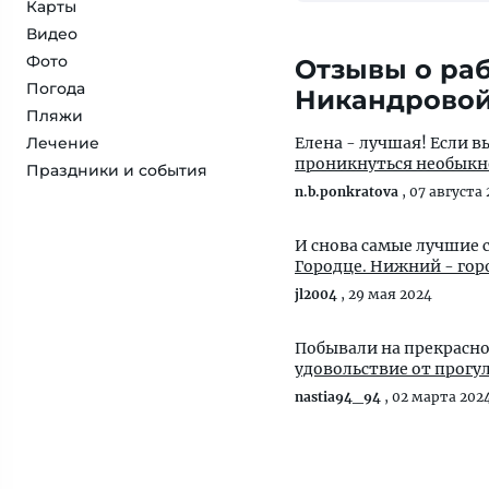
Карты
Видео
Фото
Отзывы о раб
Погода
Никандрово
Пляжи
Лечение
Елена - лучшая! Если 
проникнуться необыкно
Праздники и события
n.b.ponkratova
,
07 августа
И снова самые лучшие 
Городце. Нижний - горо
jl2004
,
29 мая 2024
Побывали на прекрасной
удовольствие от прогу
nastia94_94
,
02 марта 202