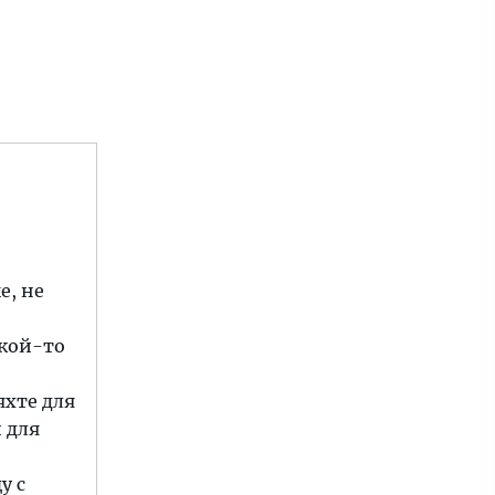
е, не
акой-то
е
яхте для
 для
у с