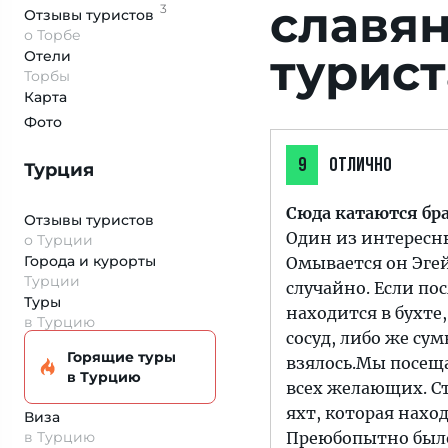
славян
3
Отзывы
туристов
о Торбе
турист
Отели
Торбы
Карта
Фото
9
ОТЛИЧНО
Турция
Сюда катаются бр
Отзывы туристов
Один из интересны
о Турции
Города и курорты
Омывается он Эгей
Турции
случайно. Если пос
Туры
находится в бухте
в Турцию
сосуд, либо же сум
Горящие туры
взялось.Мы посеща
в Турцию
всех желающих. Ст
яхт, которая нахо
Виза
в Турцию
Преюбопытно было