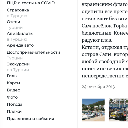
ПЦР и тесты на COVID
украинским флагом
Страховка
оценили все преле
в Турцию
оставляют без вни
Отели
Сам посёлок Торба
Турции
бюджетных. Конеч
Авиабилеты
в Турцию
радуют глаз.
Аренда авто
Кстати, отдыхая 
Достопримеча­тельности
остров Сали, котор
Турции
любой свободной я
Экскурсии
поистине великоле
по Турции
непосредственно с
Гиды
Карты
24 октября 2013
Видео
Фото
Погода
Пляжи
Праздники и события