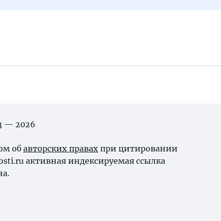
03 — 2026
ном об
авторских правах
при цитировании
osti.ru активная индексируемая ссылка
на.