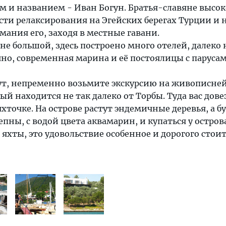
 и названием - Иван Богун. Братья-славяне высок
сти релаксирования на Эгейских берегах Турции и 
мания его, заходя в местные гавани.
 не большой, здесь построено много отелей, далеко 
но, современная марина и её постоялицы с паруса
тут, непременно возьмите экскурсию на живописн
ый находится не так далеко от Торбы. Туда вас дове
хточке. На острове растут эндемичные деревья, а б
пны, с водой цвета аквамарин, и купаться у остро
 яхты, это удовольствие особенное и дорогого стоит