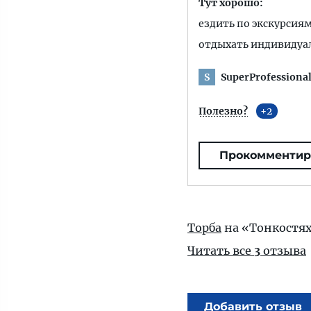
Тут хорошо:
ездить по экскурсия
отдыхать индивидуа
SuperProfessiona
S
Полезно?
2
Прокомментир
Торба
на «Тонкостя
Читать все
3
отзыва
Добавить отзыв