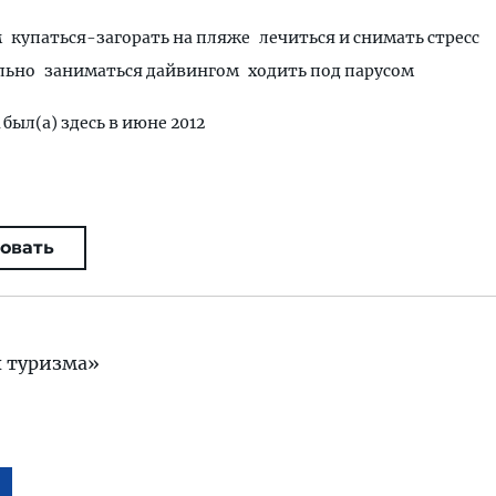
м
купаться-загорать на пляже
лечиться и снимать стресс
льно
заниматься дайвингом
ходить под парусом
l
был(а) здесь в июне 2012
овать
х туризма»