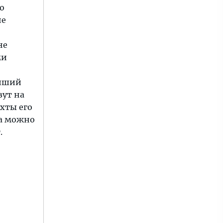
о
не
не
ми
ейший
зут на
ухты его
ва можно
.