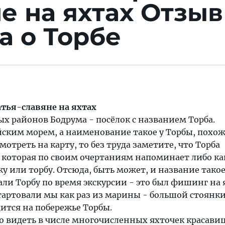
е на яхтах
Отзыв
а о Торбе
атья-славяне на яхтах
х районов Бодрума - посёлок с названием Торба.
ским морем, а наименование такое у Торбы, похож
мотреть на карту, то без труда заметите, что Торба
, которая по своим очертаниям напоминает либо к
ку или торбу. Отсюда, быть может, и название тако
ли Торбу по время экскурсии - это был фишинг на 
артовали мы как раз из марины - большой стоянки
дится на побережье Торбы.
 видеть в числе многочисленных яхточек красавиц