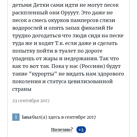
детьми Детки сами идти не могут песок
раскпленный они Орууут. Это даже не
песок а смесь окурков памперсов слизи
водорослей и опять запах фикалий Не
трудно догодаться что люди сидя на песке
туда же и ходят Т.к. если даже и сделать
попытку пойти в туалет по дороге
упадешь от жары и недержания. Так что
как то вот так. Пока у нас (Россиян) будут
такие "курорты" не видать нам здорового
поколения и статуса цевилизованной
страны
23 сентября 2017
lana
был(а) здесь в сентябре 2017
l
Полезно?
3