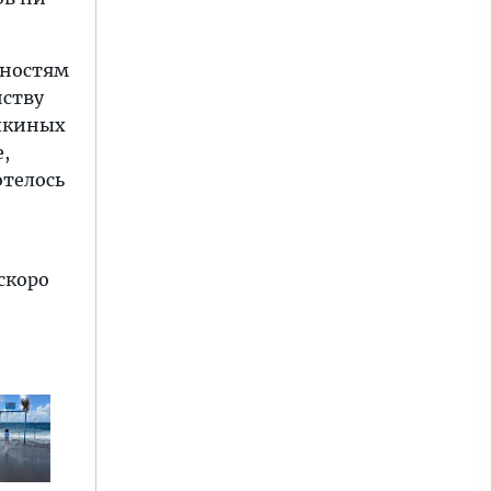
ьностям
нству
ашкиных
е,
отелось
скоро