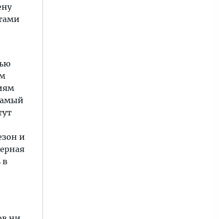
ену
ртами
жью
ем
иям
 самый
тут
езон и
терная
 в
ов ни