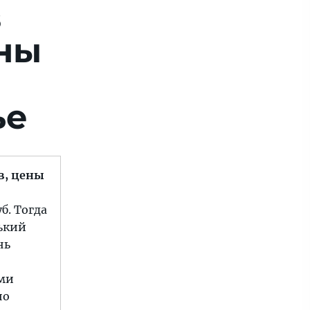
в
ены
ье
в, цены
б. Тогда
нький
нь
ими
но