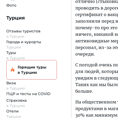
отлично (стыковка
Фото
проводить в дороге
сертификат о вакц
Турция
заполнили перед в
почему-то про это
Отзывы туристов
ничего, никакой к
о Турции
антиковидные мер
Города и курорты
Турции
персонал, из-за э
Туры
очереди.
в Турцию
С погодой очень по
Горящие туры
для людей, которы
в Турцию
увидим в следующи
Виза
Таких как мы было
в Турцию
больше.
ПЦР и тесты на COVID
Страховка
На общественном т
в Турцию
продуктами в маг
Отели
30% как минимум! 
Турции