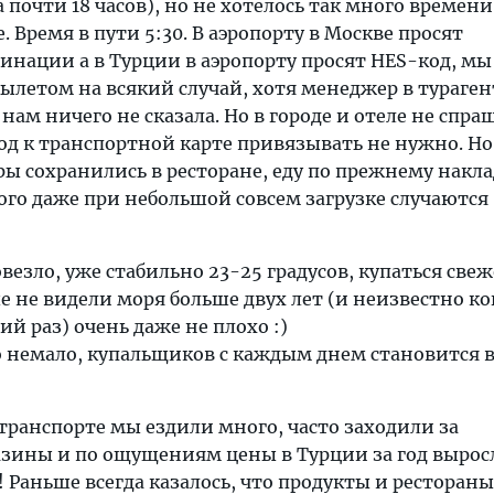
 почти 18 часов), но не хотелось так много времени
. Время в пути 5:30. В аэропорту в Москве просят
инации а в Турции в аэропорту просят HES-код, мы
ылетом на всякий случай, хотя менеджер в тураген
 нам ничего не сказала. Но в городе и отеле не спр
од к транспортной карте привязывать не нужно. Но
ы сохранились в ресторане, еду по прежнему накл
того даже при небольшой совсем загрузке случаются
везло, уже стабильно 23-25 градусов, купаться свеж
е не видели моря больше двух лет (и неизвестно ко
й раз) очень даже не плохо :)
 немало, купальщиков с каждым днем становится в
ранспорте мы ездили много, часто заходили за
азины и по ощущениям цены в Турции за год вырос
Раньше всегда казалось, что продукты и рестораны