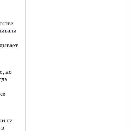
тстве
ашивали
адывает
о, но
гда
се
ли на
 в