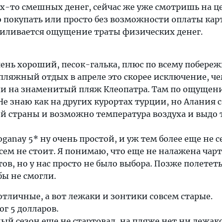
х-то смешных денег, сейчас же уже смотришь на ц
о покупать или просто без возможности оплаты ка
силивается ощущение траты физических денег.
чень хороший, песок-галька, плюс по всему побере
 пляжный отдых в апреле это скорее исключение, ч
ли на знаменитый пляж Клеопатра. Там по ощущен
 Не знаю как на других курортах турции, но Алания
й страны и возможно температура воздуха и выдо 
oganay 5* ну очень простой, и уж тем более еще не с
всем не стоит. Я понимаю, что еще не налажена чар
ов, но у нас просто не было выбора. Позже полететь
бы не смогли.
отличные, а вот лежаки и зонтики совсем старые.
ог 5 долларов.
ый сезон еще не стартовал, на пляже нет ни лежак