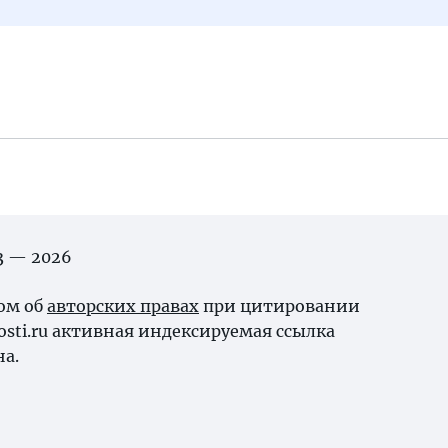
03 — 2026
ном об
авторских правах
при цитировании
osti.ru активная индексируемая ссылка
на.