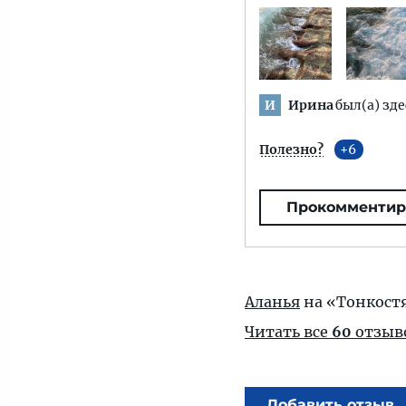
Ирина
был(а) зде
И
Полезно?
6
Прокомментир
Аланья
на «Тонкост
Читать все
60
отзыв
Добавить отзыв