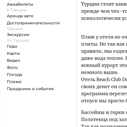
Турции стоят каки
Авиабилеты
в Турцию
прежде чем что-т
Аренда авто
психологически у
Достопримеча­тельности
Турции
Экскурсии
Пляж у отеля не о
по Турции
плиты. Но так как
Гиды
правило, мы езди
Карты
даже вода теплее.
Видео
южный курорт это
Фото
немного выше.
Погода
Отель Beach Club D
Пляжи
своих денег он со
Праздники и события
программа перелет
отпуск мы просто 
Бассейны и горки 
Полотенца под зал
Так как полноценн