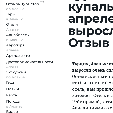
купаль
113
Отзывы
туристов
об Аланье
апреле
Туры
в Аланью
Отели
выросл
Аланьи
Авиабилеты
Отзыв 
в Аланью
Аэропорт
Аланьи
Аренда авто
Достопримеча­тельности
Турция, Аланья: о
Аланьи
выросли очень си
Экскурсии
Остались деньги на
по Аланье
Гиды
это было ого-го! А
Пляжи
отель, нам пришлос
Карта
хотелось. Отель вы
Погода
Рейс прямой, хот
в Аланье
Авиалиниями со ст
Видео