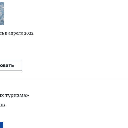
сь в апреле 2022
овать
ях туризма»
ов