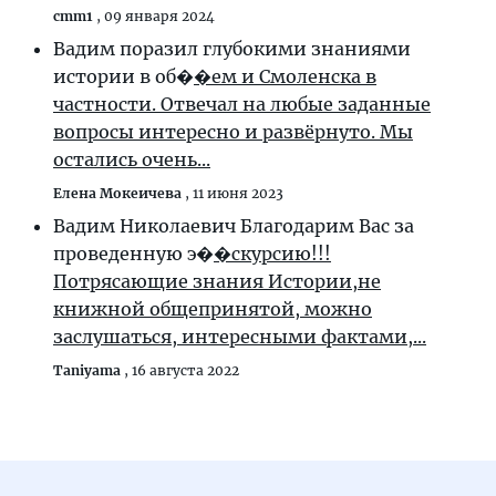
cmm1
,
09 января 2024
Вадим поразил глубокими знаниями
истории в об�
�ем и Смоленска в
частности. Отвечал на любые заданные
вопросы интересно и развёрнуто. Мы
остались очень...
Елена Мокеичева
,
11 июня 2023
Вадим Николаевич Благодарим Вас за
проведенную э�
�скурсию!!!
Потрясающие знания Истории,не
книжной общепринятой, можно
заслушаться, интересными фактами,...
Taniyama
,
16 августа 2022