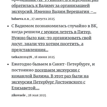
обратилась к Вадиму за организацией
экскурсий. Именно Вадим Верещагин –...
babaeva.o.n
,
27 августа 2025
С Вадимом познакомилась случайно в ВК,
когда решили
с мужем лететь в Питер.
Нужно было как-то организовать свой
досуг, знали что хотим посетить, а
представленния...
tatka21111978
,
18 июня 2025
Ежегодно бываем в Санкт-Петербурге, и
постоянно
посещаем экскурсии с
командой Вадима. В этот раз были на
экскурсии Петербург Достоевского с
Елизаветой....
zikovaele
,
28 мая 2025