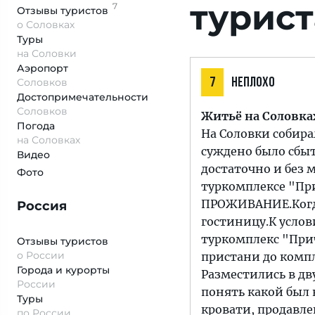
турист
7
Отзывы
туристов
о Соловках
Туры
на Соловки
Аэропорт
Соловков
7
НЕПЛОХО
Достопримеча­тельности
Соловков
Житьё на Соловка
Погода
На Соловки собирал
на Соловках
суждено было сбыт
Видео
достаточно и без 
Фото
туркомплексе "При
ПРОЖИВАНИЕ.Когда
Россия
гостиницу.К усло
туркомплекс "Прич
Отзывы туристов
о России
пристани до компл
Города и курорты
Разместились в дв
России
понять какой был 
Туры
кровати, продавле
по России