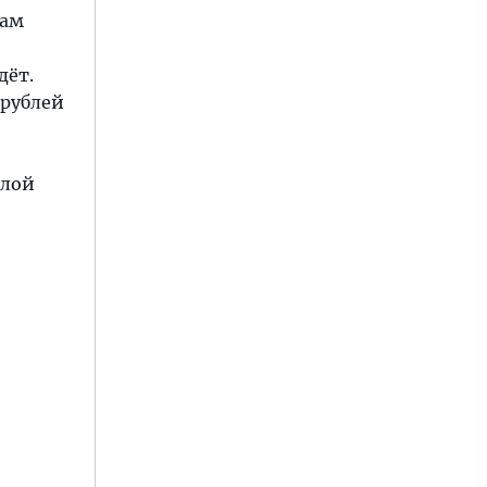
вам
дёт.
 рублей
олой