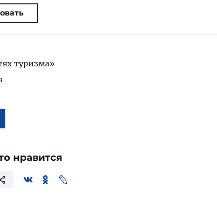
овать
тях туризма»
в
то нравится