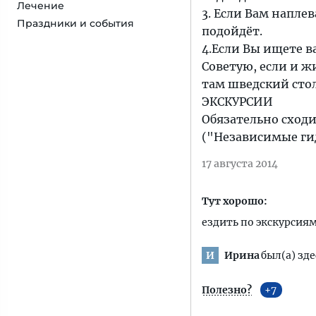
Лечение
3. Если Вам напле
Праздники и события
подойдёт.
4.Если Вы ищете в
Советую, если и жи
там шведский стол
ЭКСКУРСИИ
Обязательно сходи
("Независимые ги
17 августа 2014
Тут хорошо:
ездить по экскурсия
Ирина
был(а) зде
И
Полезно?
7