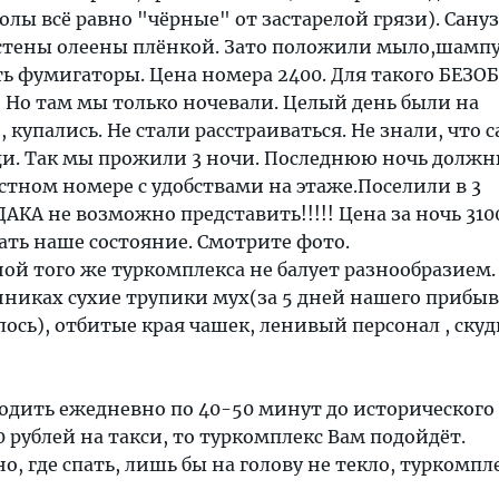
олы всё равно "чёрные" от застарелой грязи). Сануз
 стены олеены плёнкой. Зато положили мыло,шампу
ть фумигаторы. Цена номера 2400. Для такого БЕЗО
 Но там мы только ночевали. Целый день были на
, купались. Не стали расстраиваться. Не знали, что 
ди. Так мы прожили 3 ночи. Последнюю ночь долж
стном номере с удобствами на этаже.Поселили в 3
АКА не возможно представить!!!!! Цена за ночь 3100!
ать наше состояние. Смотрите фото.
ой того же туркомплекса не балует разнообразием.
нниках сухие трупики мух(за 5 дней нашего прибы
ось), отбитые края чашек, ленивый персонал , ску
ходить ежедневно по 40-50 минут до исторического
0 рублей на такси, то туркомплекс Вам подойдёт.
но, где спать, лишь бы на голову не текло, туркомпл