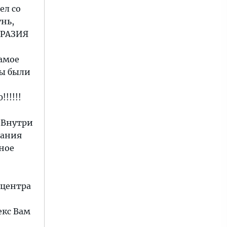
ел со
нь,
БРАЗИЯ
самое
ны были
!!!!!
 Внутри
вания
дное
 центра
екс Вам