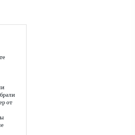
те
ли
ыбрали
ер от
бы
ие