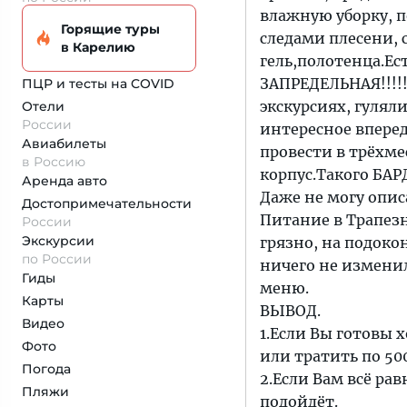
влажную уборку, п
Горящие туры
следами плесени,
в Карелию
гель,полотенца.Ес
ЗАПРЕДЕЛЬНАЯ!!!!!
ПЦР и тесты на COVID
экскурсиях, гуляли
Отели
России
интересное впере
Авиабилеты
провести в трёхме
в Россию
корпус.Такого БАРД
Аренда авто
Даже не могу опис
Достопримеча­тельности
Питание в Трапезн
России
Экскурсии
грязно, на подоко
по России
ничего не изменил
Гиды
меню.
Карты
ВЫВОД.
Видео
1.Если Вы готовы 
Фото
или тратить по 50
Погода
2.Если Вам всё рав
Пляжи
подойдёт.