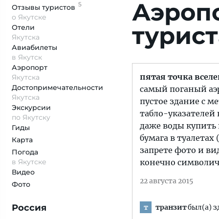
Аэропо
5
Отзывы
туристов
о Якутске
турист
Отели
Якутска
Авиабилеты
в Якутск
Аэропорт
пятая точка всел
Якутска
Достопримеча­тельности
самый поганый аэ
Якутска
пустое здание с м
Экскурсии
табло-указателей к
по Якутску
даже воды купить н
Гиды
бумага в туалетах 
Карта
запрете фото и вид
Погода
в Якутске
конечно символиче
Видео
22 августа 2015
Фото
Россия
транзит
был(а) з
т