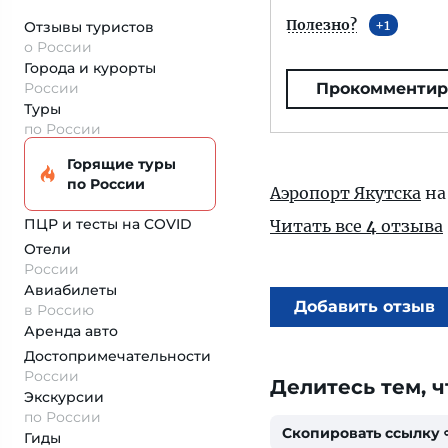
Полезно?
1
Отзывы туристов
о России
Города и курорты
России
Прокомментир
Туры
по России
Горящие туры
по России
Аэропорт Якутска
на
ПЦР и тесты на COVID
Читать все
4
отзыва
Отели
России
Авиабилеты
Добавить отзыв
в Россию
Аренда авто
Достопримеча­тельности
России
Делитесь тем, ч
Экскурсии
по России
Скопировать ссылку
Гиды