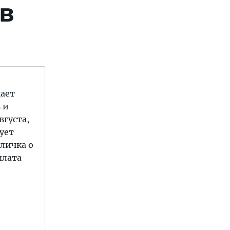
в
дает
 и
вгуста,
вует
бличка о
плата