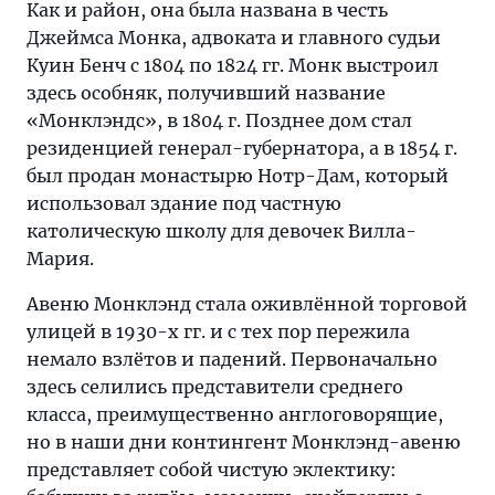
Как и район, она была названа в честь
Джеймса Монка, адвоката и главного судьи
Куин Бенч с 1804 по 1824 гг. Монк выстроил
здесь особняк, получивший название
«Монклэндс», в 1804 г. Позднее дом стал
резиденцией генерал-губернатора, а в 1854 г.
был продан монастырю Нотр-Дам, который
использовал здание под частную
католическую школу для девочек Вилла-
Мария.
Авеню Монклэнд стала оживлённой торговой
улицей в 1930-х гг. и с тех пор пережила
немало взлётов и падений. Первоначально
здесь селились представители среднего
класса, преимущественно англоговорящие,
но в наши дни контингент Монклэнд-авеню
представляет собой чистую эклектику: