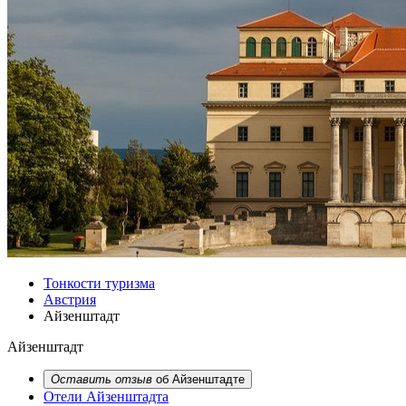
Тонкости туризма
Австрия
Айзенштадт
Айзенштадт
Оставить отзыв
об Айзенштадте
Отели
Айзенштадта