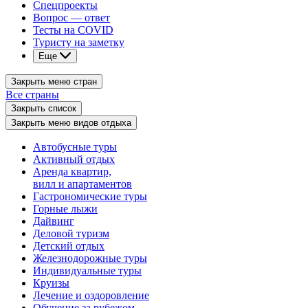
Спецпроекты
Вопрос — ответ
Тесты на COVID
Туристу на заметку
Еще
Закрыть меню стран
Все страны
Закрыть список
Закрыть меню видов отдыха
Автобусные туры
Активный отдых
Аренда квартир,
вилл и апартаментов
Гастрономические туры
Горные лыжи
Дайвинг
Деловой туризм
Детский отдых
Железнодорожные туры
Индивидуальные туры
Круизы
Лечение и оздоровление
Обучение за рубежом