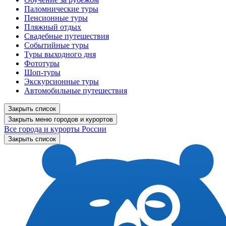
Паломнические туры
Пенсионные туры
Пляжный отдых
Свадебные путешествия
Событийные туры
Туры выходного дня
Фототуры
Шоп-туры
Экскурсионные туры
Автомобильные путешествия
Закрыть список
Закрыть меню городов и курортов
Все города и курорты России
Закрыть список