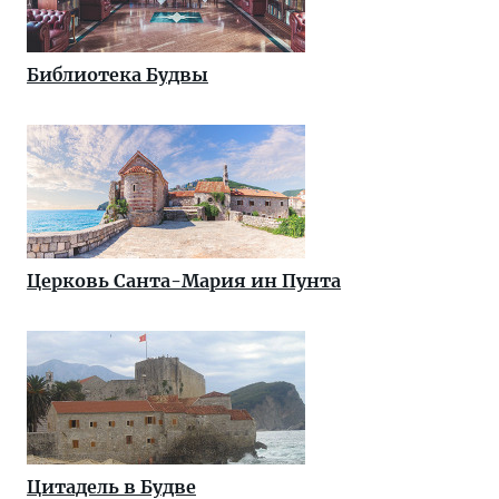
Библиотека Будвы
Церковь Санта-Мария ин Пунта
Цитадель в Будве