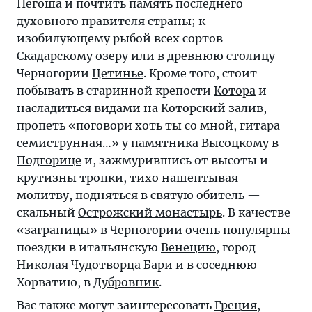
Негоша и почтить память последнего
духовного правителя страны; к
изобилующему рыбой всех сортов
Скадарскому озеру
или в древнюю столицу
Черногории
Цетинье
. Кроме того, стоит
побывать в старинной крепости
Котора
и
насладиться видами на Которский залив,
пропеть «поговори хоть ты со мной, гитара
семиструнная…» у памятника Высоцкому в
Подгорице
и, зажмурившись от высоты и
крутизны тропки, тихо нашептывая
молитву, подняться в святую обитель —
скальный
Острожский монастырь
. В качестве
«заграницы» в Черногории очень популярны
поездки в итальянскую
Венецию
, город
Николая Чудотворца
Бари
и в соседнюю
Хорватию, в
Дубровник
.
Вас также могут заинтересовать
Греция
,