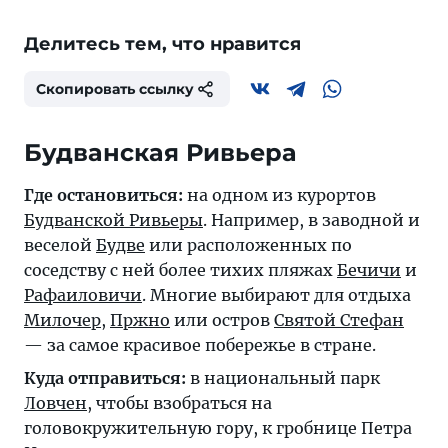
Делитесь тем, что нравится
Скопировать ссылку
Будванская Ривьера
Где остановиться:
на одном из курортов
Будванской Ривьеры
. Например, в заводной и
веселой
Будве
или расположенных по
соседству с ней более тихих пляжах
Бечичи
и
Рафаиловичи
. Многие выбирают для отдыха
Милочер
,
Пржно
или остров
Святой Стефан
— за самое красивое побережье в стране.
Куда отправиться:
в национальный парк
Ловчен
, чтобы взобраться на
головокружительную гору, к гробнице Петра