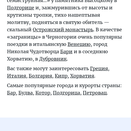
семиструнная…» у памятника Высоцкому в
Подгорице
и, зажмурившись от высоты и
крутизны тропки, тихо нашептывая
молитву, подняться в святую обитель —
скальный
Острожский монастырь
. В качестве
«заграницы» в Черногории очень популярны
поездки в итальянскую
Венецию
, город
Николая Чудотворца
Бари
и в соседнюю
Хорватию, в
Дубровник
.
Вас также могут заинтересовать
Греция
,
Италия
,
Болгария
,
Кипр
,
Хорватия
.
Самые популярные города и курорты страны:
Бар
,
Будва
,
Котор
,
Подгорица
,
Петровац
.