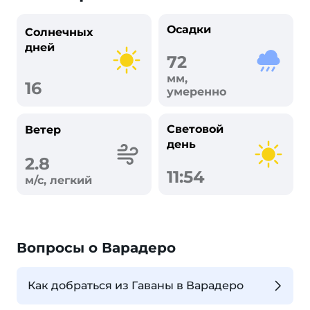
Осадки
Солнечных
дней
72
мм,
16
умеренно
Световой
Ветер
день
2.8
11:54
м/с, легкий
Вопросы о Варадеро
Как добраться из Гаваны в Варадеро