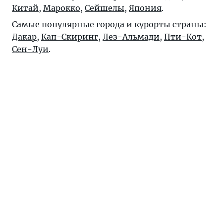
Китай
,
Марокко
,
Сейшелы
,
Япония
.
Самые популярные города и курорты страны:
Дакар
,
Кап-Скиринг
,
Лез-Альмади
,
Пти-Кот
,
Сен-Луи
.