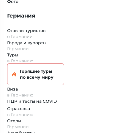
Фото
Германия
Отзывы туристов
о Германии
Города и курорты
Германии
Туры
в Германию
Горящие туры
по всему миру
Виза
в Германию
ПЦР и тесты на COVID
Страховка
в Германию
Отели
Германии