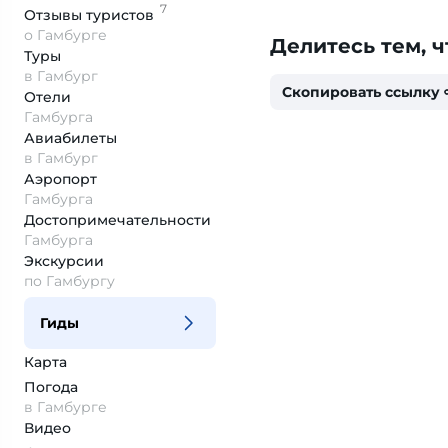
7
Отзывы
туристов
о Гамбурге
Делитесь тем, ч
Туры
в Гамбург
Скопировать ссылку
Отели
Гамбурга
Авиабилеты
в Гамбург
Аэропорт
Гамбурга
Достопримеча­тельности
Гамбурга
Экскурсии
по Гамбургу
Гиды
Карта
Погода
в Гамбурге
Видео