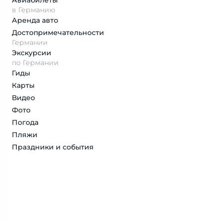
Авиабилеты
в Германию
Аренда авто
Достопримеча­тельности
Германии
Экскурсии
по Германии
Гиды
Карты
Видео
Фото
Погода
Пляжи
Праздники и события