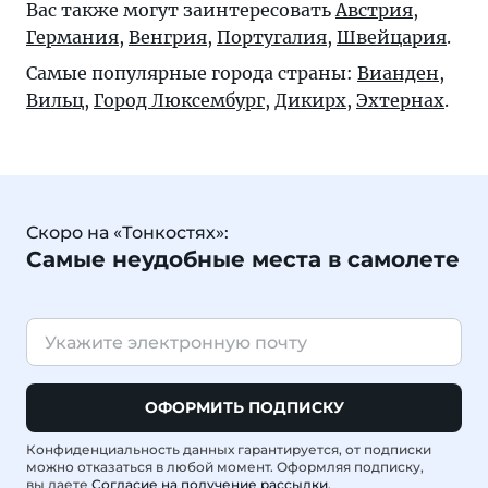
Вас также могут заинтересовать
Австрия
,
Германия
,
Венгрия
,
Португалия
,
Швейцария
.
Самые популярные города страны:
Вианден
,
Вильц
,
Город Люксембург
,
Дикирх
,
Эхтернах
.
Скоро на «Тонкостях»:
Самые неудобные места в самолете
ОФОРМИТЬ ПОДПИСКУ
Конфиденциальность данных гарантируется, от подписки
можно отказаться в любой момент. Оформляя подписку,
вы даете
Согласие на получение рассылки
.