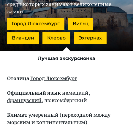
среди которых занимают великолепные
замки.
Город Люксембург
Вильц
Вианден
Клерво
Эхтернах
Лучшая экскурсионка
Столица
Город Люксембург
Официальный язык
немецкий
,
французский
, люксембургский
Климат
умеренный (переходной между
морским и континентальным)