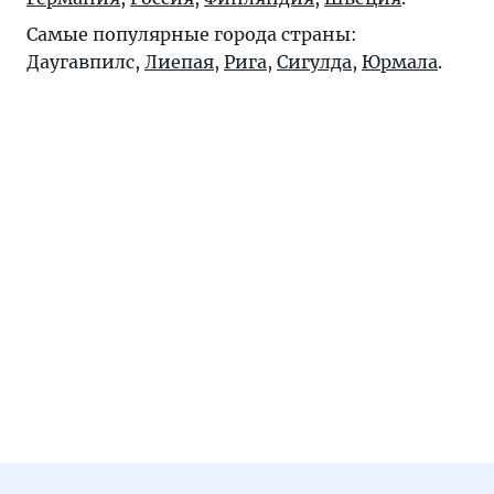
Самые популярные города страны:
Даугавпилс
,
Лиепая
,
Рига
,
Сигулда
,
Юрмала
.