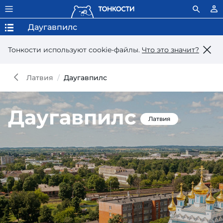
Даугавпилс
Тонкости используют сookie-файлы.
Что это значит?
Латвия
Даугавпилс
Даугавпилс
Латвия