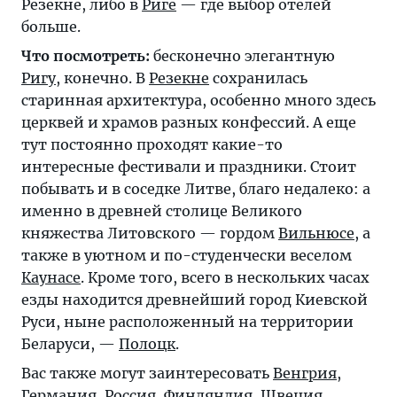
Резекне, либо в
Риге
— где выбор отелей
больше.
Что посмотреть:
бесконечно элегантную
Ригу
, конечно. В
Резекне
сохранилась
старинная архитектура, особенно много здесь
церквей и храмов разных конфессий. А еще
тут постоянно проходят какие-то
интересные фестивали и праздники. Стоит
побывать и в соседке Литве, благо недалеко: а
именно в древней столице Великого
княжества Литовского — гордом
Вильнюсе
, а
также в уютном и по-студенчески веселом
Каунасе
. Кроме того, всего в нескольких часах
езды находится древнейший город Киевской
Руси, ныне расположенный на территории
Беларуси, —
Полоцк
.
Вас также могут заинтересовать
Венгрия
,
Германия
,
Россия
,
Финляндия
,
Швеция
.