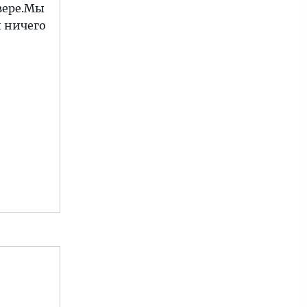
евере.Мы
и ничего