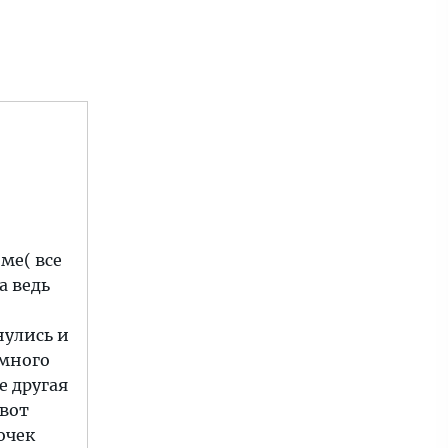
оме( все
а ведь
нулись и
емного
е другая
,вот
очек