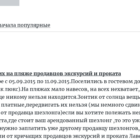
начала популярные
их на пляже продавцов экскурсий и проката
 с 05.09.2015 по 11.09.2015.Поселились в гостевом д
к люкс).На пляжах мало навесов, на всех нехватает,
це никому нельзя находится.Зонтик от солнца вещь
 платные,передвигать их нельзя (мы немного сдви
 от продавца шезлонга)если вы хотите полежать н
ста,где стоит ваш арендованный шезлонг ,то это уж
 нужно заплатить уже другому продавцу шезлонгов
али от кричащих продавцов экскурсий и проката Лав