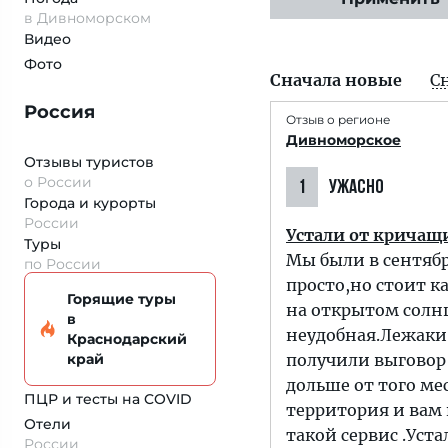
в Дивноморском
Видео
Фото
Сначала новые
С
Россия
Отзыв о регионе
Дивноморское
Отзывы туристов
о России
1
УЖАСНО
Города и курорты
России
Устали от кричащ
Туры
Мы были в сентябре
по России
просто,но стоит ка
Горящие туры
на открытом солн
в
неудобная.Лежаки
Краснодарский
край
получили выговор
дольше от того ме
ПЦР и тесты на COVID
территория и вам
Отели
такой сервис .Уст
России