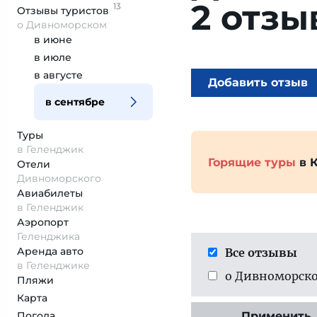
2 отзы
13
Отзывы
туристов
о Дивноморском
в июне
в июле
в августе
Добавить отзыв
в сентябре
Туры
в Геленджик
Горящие туры
в 
Отели
Дивноморского
Авиабилеты
в Геленджик
Аэропорт
Геленджика
Аренда авто
Все отзывы
в Геленджике
о Дивноморск
Пляжи
Карта
Погода
Применить