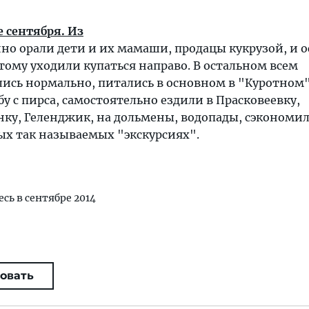
 сентября. Из
но орали дети и их мамаши, продацы кукрузой, и о
ому уходили купаться направо. В остальном всем
ись нормально, питались в основном в "Куротном"
у с пирса, самостоятельно ездили в Прасковеевку,
ку, Геленджик, на дольмены, водопады, сэкономил
ых так называемых "экскурсиях".
есь в сентябре 2014
овать