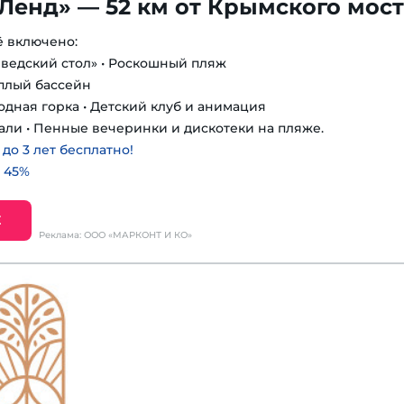
Ленд» — 52 км от Крымского мос
ё включено:
шведский стол» • Роскошный пляж
еплый бассейн
одная горка • Детский клуб и анимация
али • Пенные вечеринки и дискотеки на пляже.
о 3 лет бесплатно!
 45%
Е
Реклама: ООО «МАРКОНТ И КО»