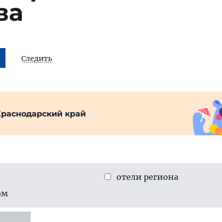
ва
Следить
Краснодарский край
отели региона
ом