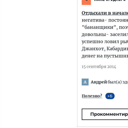
Отдыхали в начале
негатива- постоян
"бананщики", поэт
довольны- заселил
успешно ловил рыб
Джанхот, Кабардин
денег на пустышн
15 сентября 2014
Андрей
был(а) зд
А
Полезно?
6
Прокомментир