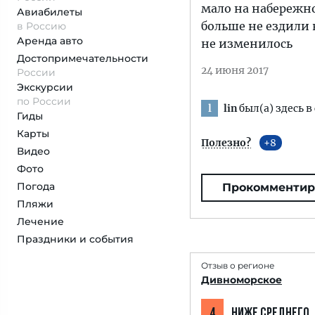
мало на набережно
Авиабилеты
больше не ездили 
в Россию
Аренда авто
не изменилось
Достопримеча­тельности
24 июня 2017
России
Экскурсии
по России
lin
был(а) здесь в
l
Гиды
Карты
Полезно?
8
Видео
Фото
Погода
Прокомментир
Пляжи
Лечение
Праздники и события
Отзыв о регионе
Дивноморское
4
НИЖЕ СРЕДНЕГО