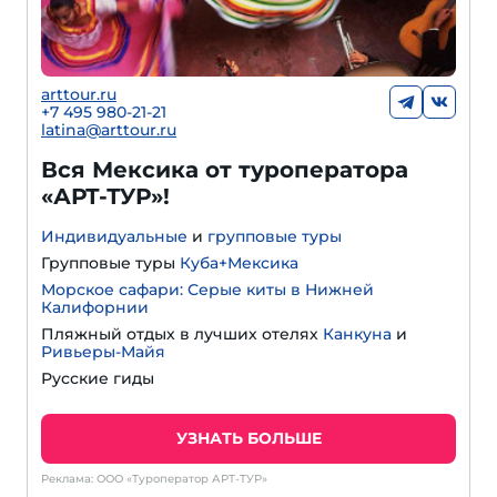
arttour.ru
+7 495 980-21-21
latina@arttour.ru
Вся Мексика от туроператора
«АРТ-ТУР»!
Индивидуальные
и
групповые туры
Групповые туры
Куба+Мексика
Морское сафари: Серые киты в Нижней
Калифорнии
Пляжный отдых в лучших отелях
Канкуна
и
Ривьеры-Майя
Русские гиды
УЗНАТЬ БОЛЬШЕ
Реклама: ООО «Туроператор АРТ-ТУР»