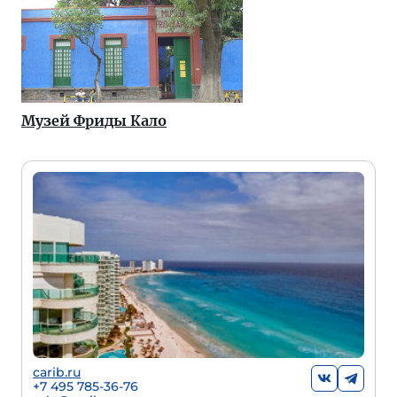
Музей Фриды Кало
carib.ru
+
7 495 785-36-76