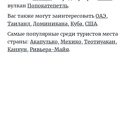
вулкан
Попокатепетль
.
Вас также могут заинтересовать
ОАЭ
,
Таиланд
,
Доминикана
,
Куба
,
США
.
Самые популярные среди туристов места
страны:
Акапулько
,
Мехико
,
Теотиуакан
,
Канкун
,
Ривьера-Майя
.