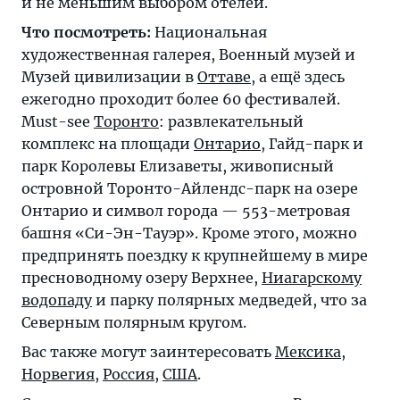
и не меньшим выбором отелей.
Что посмотреть:
Национальная
художественная галерея, Военный музей и
Музей цивилизации в
Оттаве
, а ещё здесь
ежегодно проходит более 60 фестивалей.
Must-see
Торонто
: развлекательный
комплекс на площади
Онтарио
, Гайд-парк и
парк Королевы Елизаветы, живописный
островной Торонто-Айлендс-парк на озере
Онтарио и символ города — 553-метровая
башня «Си-Эн-Тауэр». Кроме этого, можно
предпринять поездку к крупнейшему в мире
пресноводному озеру Верхнее,
Ниагарскому
водопаду
и парку полярных медведей, что за
Северным полярным кругом.
Вас также могут заинтересовать
Мексика
,
Норвегия
,
Россия
,
США
.