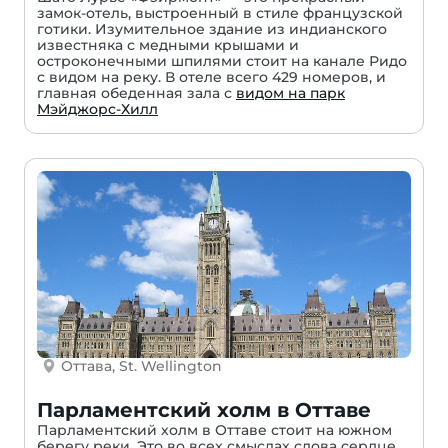
замок-отель, выстроенный в стиле французской
готики. Изумительное здание из индианского
известняка с медными крышами и
остроконечными шпилями стоит на канале Ридо
с видом на реку. В отеле всего 429 номеров, и
главная обеденная зала с
видом на парк
Мэйджорс-Хилл
Оттава, St. Wellington
Парламентский холм в Оттаве
Парламентский холм в Оттаве стоит на южном
берегу реки. Это во всех смыслах слова сердце