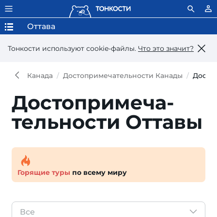
Оттава
Тонкости используют сookie-файлы.
Что это значит?
Канада
Достопримечательности Канады
Досто
Достопри­меча­
тель­ности Оттавы
Горящие туры
по всему миру
Все