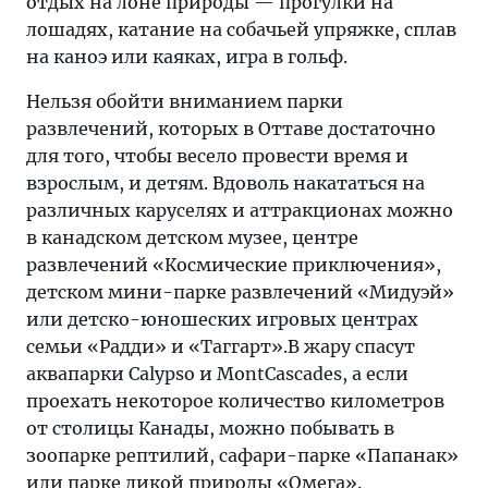
отдых на лоне природы — прогулки на
лошадях, катание на собачьей упряжке, сплав
на каноэ или каяках, игра в гольф.
Нельзя обойти вниманием парки
развлечений, которых в Оттаве достаточно
для того, чтобы весело провести время и
взрослым, и детям. Вдоволь накататься на
различных каруселях и аттракционах можно
в канадском детском музее, центре
развлечений «Космические приключения»,
детском мини-парке развлечений «Мидуэй»
или детско-юношеских игровых центрах
семьи «Радди» и «Таггарт».В жару спасут
аквапарки Calypso и MontCascades, а если
проехать некоторое количество километров
от столицы Канады, можно побывать в
зоопарке рептилий, сафари-парке «Папанак»
или парке дикой природы «Омега».