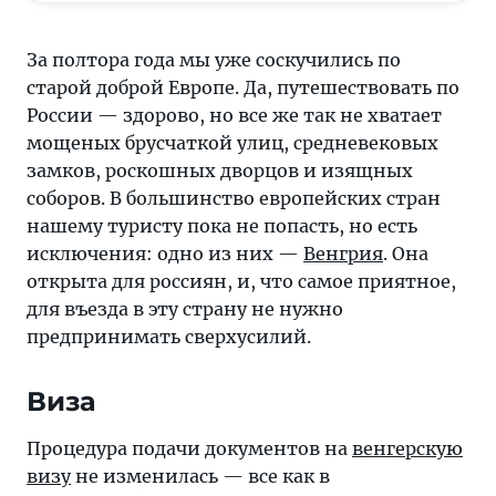
и,
что
За полтора года мы уже соскучились по
самое
старой доброй Европе. Да, путешествовать по
приятное,
России — здорово, но все же так не хватает
для
мощеных брусчаткой улиц, средневековых
въезда
замков, роскошных дворцов и изящных
в
соборов. В большинство европейских стран
эту
нашему туристу пока не попасть, но есть
страну
исключения: одно из них —
Венгрия
. Она
не
открыта для россиян, и, что самое приятное,
нужно
для въезда в эту страну не нужно
предпринимать
предпринимать сверхусилий.
сверхусилий
Виза
Процедура подачи документов на
венгерскую
визу
не изменилась — все как в