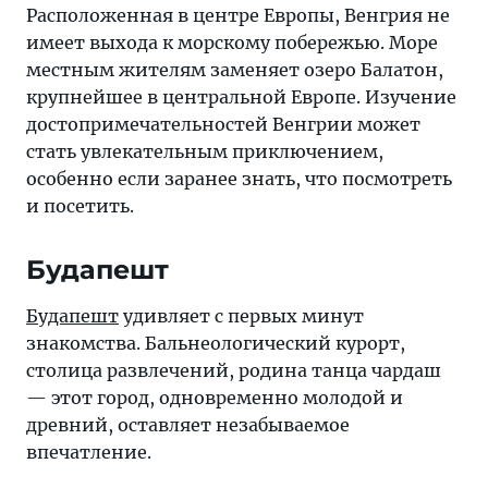
не
Расположенная в центре Европы, Венгрия не
имеет
имеет выхода к морскому побережью. Море
выхода
местным жителям заменяет озеро Балатон,
к
крупнейшее в центральной Европе. Изучение
морскому
достопримечательностей Венгрии может
побережью.
стать увлекательным приключением,
Море
особенно если заранее знать, что посмотреть
местным
и посетить.
жителям
заменяет
Будапешт
озеро
Балатон,
Будапешт
удивляет с первых минут
крупнейшее
знакомства. Бальнеологический курорт,
в
столица развлечений, родина танца чардаш
центральной
— этот город, одновременно молодой и
Европе
древний, оставляет незабываемое
впечатление.