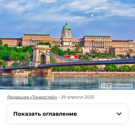
V_E, Shutterstock
Редакция «Тонкостей»
• 29 апреля 2025
Расположенная
в
центре
Показать оглавление
Европы,
Венгрия