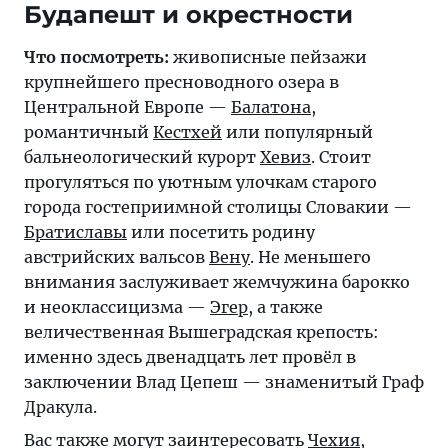
Будапешт и окрестности
Что посмотреть:
живописные пейзажи
крупнейшего пресноводного озера в
Центральной Европе —
Балатона
,
романтичный
Кестхей
или популярный
бальнеологический курорт
Хевиз
. Стоит
прогуляться по уютным улочкам старого
города гостеприимной столицы Словакии —
Братиславы
или посетить родину
австрийских вальсов
Вену
. Не меньшего
внимания заслуживает жемчужина барокко
и неоклассицизма —
Эгер
, а также
величественная Вышеградская крепость:
именно здесь двенадцать лет провёл в
заключении Влад Цепеш — знаменитый Граф
Дракула.
Вас также могут заинтересовать
Чехия
,