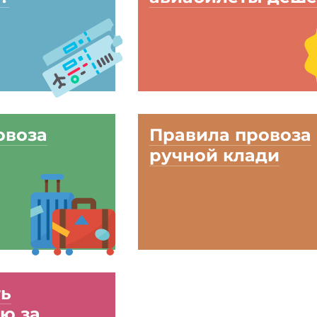
овоза
Правила провоза
ручной клади
ть
ю за