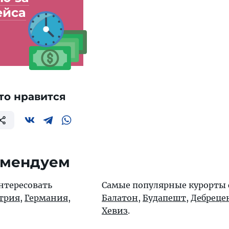
ейса
то нравится
омендуем
нтересовать
Самые популярные курорты 
трия
,
Германия
,
Балатон
,
Будапешт
,
Дебреце
Хевиз
.