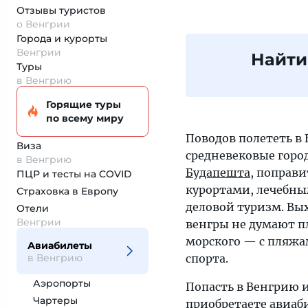
Отзывы туристов
о Венгрии
Города и курорты
Венгрии
Найти
Туры
в Венгрию
Горящие туры
по всему миру
Поводов полететь в
Виза
средневековые горо
в Венгрию
Будапешта
, поправ
ПЦР и тесты на COVID
курортами, лечебны
Страховка
в Европу
деловой туризм. Вы
Отели
Венгрии
венгры не думают пл
морского — с пляжа
Авиабилеты
в Венгрию
спорта.
Аэропорты
Попасть в Венгрию и
Чартеры
приобретаете авиаби