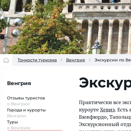
Тонкости туризма
Венгрия
Экскурсии по В
Экску
Венгрия
Отзывы туристов
Практически все эк
о Венгрии
курорте
Хевиз
. Ест
Города и курорты
Венгрии
Бюкфюрдо, Тапольцы
Туры
Экскурсионный отды
в Венгрию