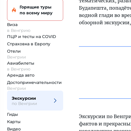
тематических, разв
Горящие туры
Будапешта, попадёт
по всему миру
водной глади во вре
обзорной экскурсии,
Виза
в Венгрию
ПЦР и тесты на COVID
Страховка
в Европу
Отели
Венгрии
Авиабилеты
в Венгрию
Аренда авто
Достопримеча­тельности
Венгрии
Экскурсии
по Венгрии
Гиды
Экскурсии по Венгр
Карты
фактов и прекрасны
Видео