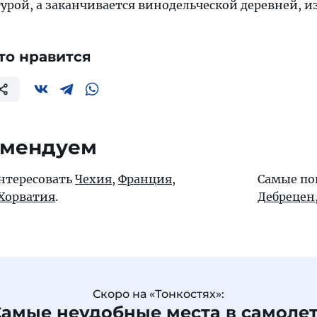
урой, а заканчивается винодельческой деревней, и
то нравится
омендуем
интересовать
Чехия
,
Франция
,
Самые по
Хорватия
.
Дебрецен
Скоро на «Тонкостях»:
амые неудобные места в самоле