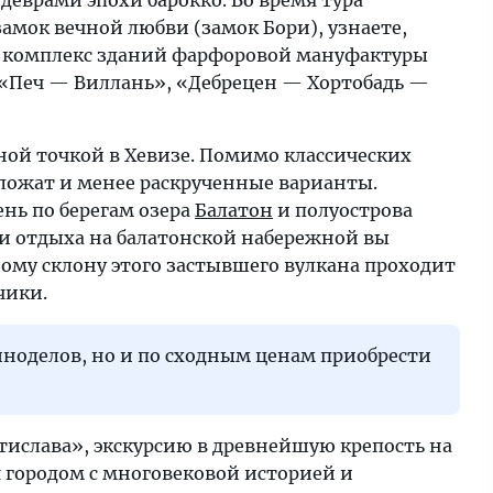
врами эпохи барокко. Во время тура
мок вечной любви (замок Бори), узнаете,
 — комплекс зданий фарфоровой мануфактуры
ы «Печ — Виллань», «Дебрецен — Хортобадь —
ной точкой в Хевизе. Помимо классических
едложат и менее раскрученные варианты.
нь по берегам озера
Балатон
и полуострова
и отдыха на балатонской набережной вы
ному склону этого застывшего вулкана проходит
чики.
иноделов, но и по сходным ценам приобрести
ислава», экскурсию в древнейшую крепость на
 городом с многовековой историей и