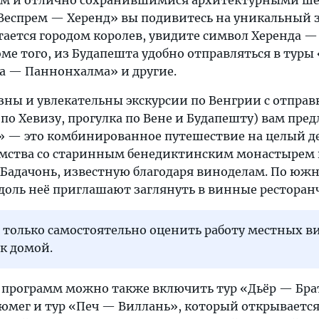
м и отлично сохранившимися архитектурными шеде
еспрем — Херенд» вы подивитесь на уникальный за
тается городом королев, увидите символ Херенда
ме того, из Будапешта удобно отправляться в тур
та — Паннонхалма» и другие.
зны и увлекательны экскурсии по Венгрии с отправ
 по Хевизу, прогулка по Вене и Будапешту) вам пр
 — это комбинированное путешествие на целый де
омства со старинным бенедиктинским монастырем 
у Бадачонь, известную благодаря виноделам. По юж
вдоль неё приглашают заглянуть в винные ресторан
 только самостоятельно оценить работу местных в
к домой.
 программ можно также включить тур «Дьёр — Брат
юмег и тур «Печ — Виллань», который открывается