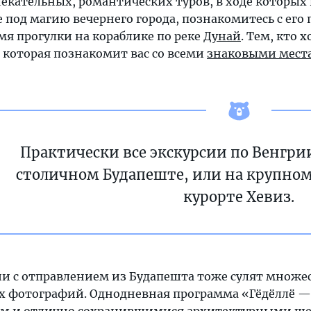
лекательных, романтических туров, в ходе которы
е под магию вечернего города, познакомитесь с ег
мя прогулки на кораблике по реке
Дунай
. Тем, кто х
 которая познакомит вас со всеми
знаковыми мест
Практически все экскурсии по Венгри
столичном Будапеште, или на крупном
курорте Хевиз.
ии с отправлением из Будапешта тоже сулят множ
х фотографий. Однодневная программа «Гёдёллё — 