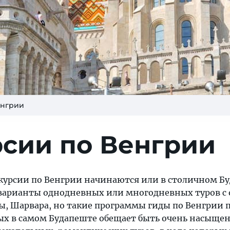
енгрии
рсии по Венгрии
скурсии по Венгрии начинаются или в столичном Б
ь варианты однодневных или многодневных туров с
, Шарвара, но такие программы гиды по Венгрии 
х в самом Будапеште обещает быть очень насыще