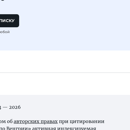
ПИСКУ
любой
03 — 2026
ном об
авторских правах
при цитировании
 по Венгрии» активная индексируемая