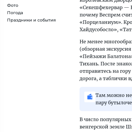
королевским дворцо
Фото
«Секешфехервар — В
Погода
почему Веспрем счи
Праздники и события
«Порцеланиум». Кро
Хайдусобосло», «Та
Не менее многообра
(обзорная экскурсия
«Пейзажи Балатона»
Тихань. После знак
отправитесь на гор
дорога, а таблички 
Там можно не
пару бутылоче
В число популярных
венгерской земле Ш