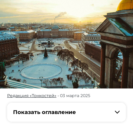
Редакция «Тонкостей»
• 03 марта 2025
Где
погулять,
куда
Показать оглавление
пойти
и