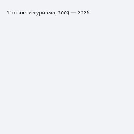
Тонкости туризма
, 2003 — 2026
В соответствии с законом об
авторских
правах
при цитировании материала
«Журнал/Куда сходить в Санкт-Петербурге в
новогодние праздники» активная
индексируемая ссылка на источник
обязательна.
Карта сайта
Нашли ошибку?
Выделите ее и нажмите Ctrl+Enter