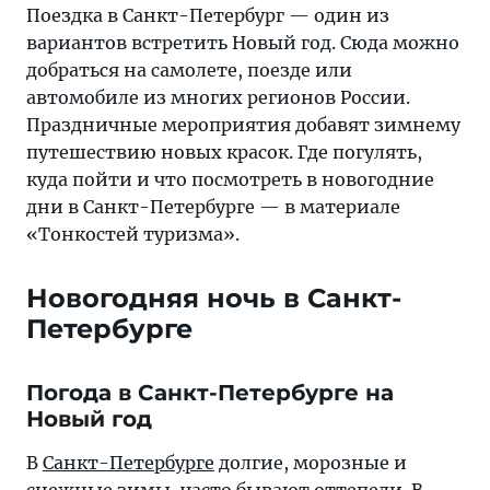
что
Поездка в Санкт-Петербург — один из
посмотреть
вариантов встретить Новый год. Сюда можно
в
добраться на самолете, поезде или
новогодние
автомобиле из многих регионов России.
дни
Праздничные мероприятия добавят зимнему
в
путешествию новых красок. Где погулять,
Санкт-
куда пойти и что посмотреть в новогодние
Петербурге
дни в Санкт-Петербурге — в материале
—
«Тонкостей туризма».
в
материале
Новогодняя ночь в Санкт-
«Тонкостей
Петербурге
туризма»
Погода в Санкт-Петербурге на
Новый год
В
Санкт-Петербурге
долгие, морозные и