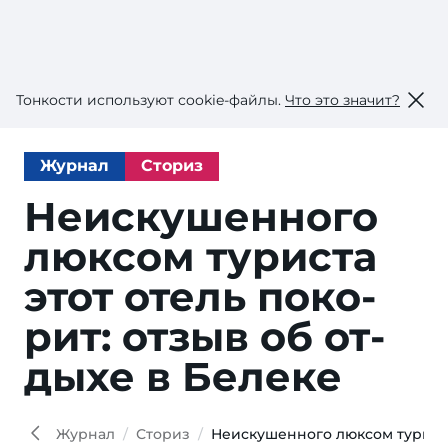
Тонкости используют сookie-файлы.
Что это значит?
Журнал
Сториз
Неискушенного
люк­сом ту­рис­та
этот отель по­ко­
рит: от­зыв об от­
ды­хе в Белеке
Журнал
Сториз
Неискушенного люксом туриста 