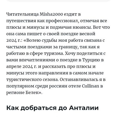
апреле,
что
Читательница Misha2000 ездит в
посмотреть
путешествия как профессионал, отмечая все
в
плюсы и минусы и подмечая нюансы. Вот что
провинции
она сама пишет о своей поездке весной
Анталия
2024 г.: «Волею судьбы моя работа связана с
частыми поездками за границу, так как я
работаю в сфере туризма. Хочу поделиться с
вами впечатлениями о поездке в Турцию в
апреле 2024 г. и рассказать про плюсы и
минусы этого направления в самом начале
туристического сезона. Останавливалась я в
популярном среди россиян отеле Cullinan в
регионе Белек».
Как добраться до Анталии