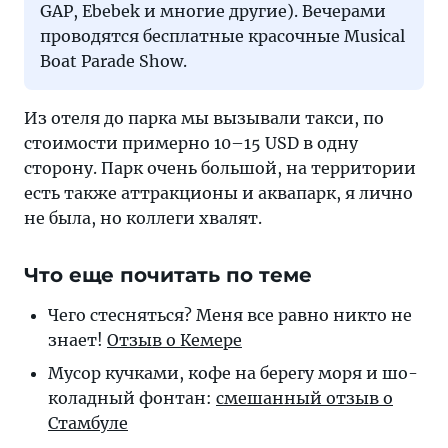
GAP, Ebebek и многие другие). Вечерами
проводятся бесплатные красочные Musical
Boat Parade Show.
Из отеля до парка мы вызывали такси, по
стоимости примерно 10–15 USD в одну
сторону. Парк очень большой, на территории
есть также аттракционы и аквапарк, я лично
не была, но коллеги хвалят.
Что еще почитать по теме
Чего стесняться? Ме­ня все рав­но ни­кто не
зна­ет!
От­зыв о Кемере
Мусор кучками, ко­фе на бе­ре­гу мо­ря и шо­
ко­лад­ный фон­тан:
сме­шан­ный от­зыв о
Стамбуле