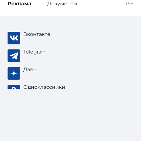
Реклама
Документы
16+
Вконтакте
Telegram
Дзен
Одноклассники
Тонкости туризма
, 2003 — 2026
В соответствии с законом об
авторских
правах
при цитировании материала