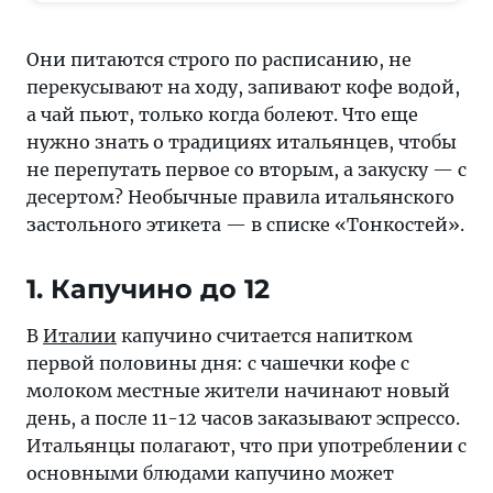
расписанию,
не
Они питаются строго по расписанию, не
перекусывают
перекусывают на ходу, запивают кофе водой,
на
а чай пьют, только когда болеют. Что еще
ходу,
нужно знать о традициях итальянцев, чтобы
запивают
не перепутать первое со вторым, а закуску — с
кофе
десертом? Необычные правила итальянского
водой,
застольного этикета — в списке «Тонкостей».
а
чай
1. Капучино до 12
пьют,
только
В
Италии
капучино считается напитком
когда
первой половины дня: с чашечки кофе с
болеют
молоком местные жители начинают новый
день, а после 11-12 часов заказывают эспрессо.
Итальянцы полагают, что при употреблении с
основными блюдами капучино может