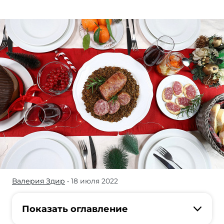
Валерия Здир
• 18 июля 2022
Они
питаются
строго
Показать оглавление
по