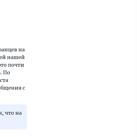
ранцев на
лей нашей
это почти
. По
ста
общения с
, что на