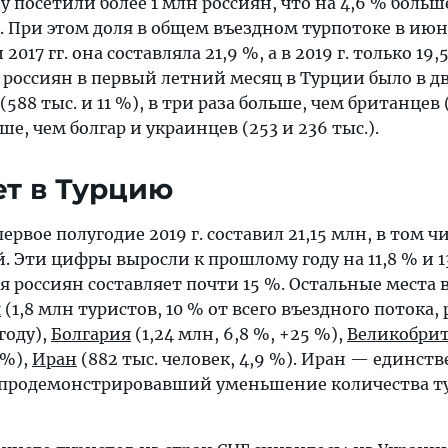
у посетили более 1 млн россиян, что на 4,6 % больше
. При этом доля в общем въездном турпотоке в июн
 2017 гг. она составляла 21,9 %, а в 2019 г. только 19,
 россиян в первый летний месяц в Турции было в дв
588 тыс. и 11 %), в три раза больше, чем британцев 
ьше, чем болгар и украинцев (253 и 236 тыс.).
ет в Турцию
рвое полугодие 2019 г. составил 21,15 млн, в том чи
 Эти цифры выросли к прошлому году на 11,8 % и 1
я россиян составляет почти 15 %. Остальные места 
я
(1,8 млн туристов, 10 % от всего въездного потока, 
году),
Болгария
(1,24 млн, 6,8 %, +25 %),
Великобри
 %),
Иран
(882 тыс. человек, 4,9 %). Иран — единст
 продемонстрировавший уменьшение количества т