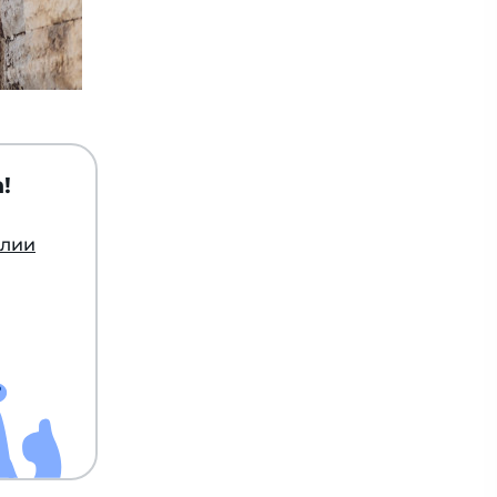
!
алии