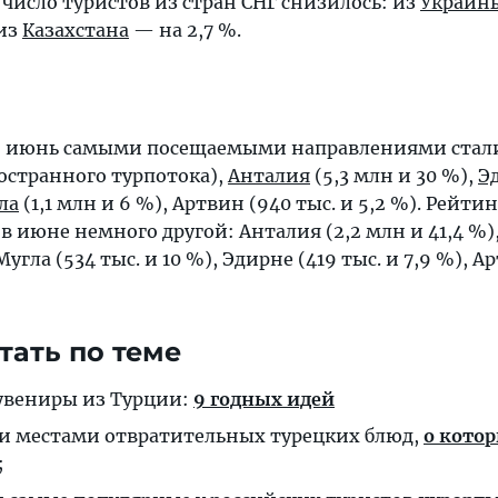
 число туристов из стран СНГ снизилось: из
Украин
 из
Казахстана
— на 2,7 %.
 по июнь самыми посещаемыми направлениями ста
ностранного турпотока),
Анталия
(5,3 млн и 30 %),
Э
ла
(1,1 млн и 6 %), Артвин (940 тыс. и 5,2 %). Рейтин
в июне немного другой: Анталия (2,2 млн и 41,4 %)
Мугла (534 тыс. и 10 %), Эдирне (419 тыс. и 7,9 %), А
тать по теме
сувениры из Турции:
9 годных идей
 и местами отвратительных турецких блюд,
о кото
;