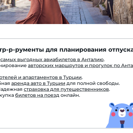
тр-р-рументы для планирования отпуска
к
самых выгодных авиабилетов в Анталию
.
онирование
авторских маршрутов и прогулок по Ант
отелей и апартаментов в Турции
.
бная
аренда авто в Турции
для полной свободы.
 Надежная
страховка для путешественников
.
окупка
билетов на поезд
онлайн.