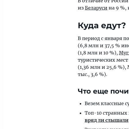
В отличие от России
из
Беларуси
на 9 %,
Куда едут?
В период с января
(6,8 млн и 37,5 % и
(1,8 млн и 10 %),
Муг
туристических мест 
(1,36 млн и 25,6 %), 
тыс., 3,6 %).
Что еще почи
Везем классные 
Топ-10 странных
вряд ли слышали