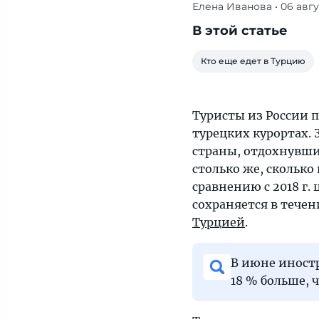
Елена Иванова
• 06 авгу
За
первое
В этой статье
полугодие
2019 г.
Кто еще едет в Турцию
общее
количество
жителей
Туристы из России 
нашей
турецких курортах. 
страны,
страны, отдохнувших
отдохнувших
столько же, сколько
в
сравнению с 2018 г.
этой
сохраняется в течен
стране,
Турцией
.
достигло
2,7 млн
В июне иностр
человек;
18 % больше, ч
в
сумме