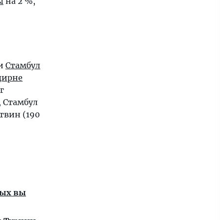
ы
на 2 %,
ли
Стамбул
дирне
г
, Стамбул
ртвин (190
рых вы