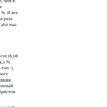
, чем в
е
5 %. И все
а раза
(360 тыс.
сле 18,08
3,2 %
в топ-5
рост
тания
венный
уристов