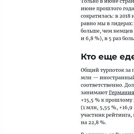
Только в июне стран
это
июне прошлого года
почти
сократилась: в 2018 и
столько
равно мы в лидерах:
же,
больше, чем немцев (
сколько
и 6,8 %), в 5 раз бол
немцев
и
Кто еще ед
англичан,
и
Общий турпоток за пе
почти
млн — иностранный.
15 %
соответственно. Дол
от
занимают
Германи
всего
+15,5 % к прошлому 
турпотока.
(1 млн, 5,55 %, +16,9
участник рейтинга,
на 22,8 %.