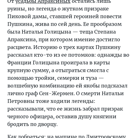
От
усадьбы Апраксиных
остались лишь
руины, но легенда о жутком призраке
Пиковой дамы, ставшей героиней повести
Пушкина, жива по сей день. Ее прообразом
была Наталья Голицына — теща Степана
Апраксина, при котором имение достигло
расцвета. Историю о трех картах Пушкину
рассказал кто-то из ее потомков: однажды во
Франции Голицына проиграла в карты
крупную сумму, а отыграться смогла с
помощью тройки, семерки и туза —
волшебную комбинацию ей якобы подсказал
лично граф Сен-Жермен. О смерти Натальи
Петровны тоже ходили легенды:
рассказывали, что ее жизнь забрал призрак
черного офицера, оставив душу княгини
бродить по дворцу.
Как добраться: на машине по Дмитровскому