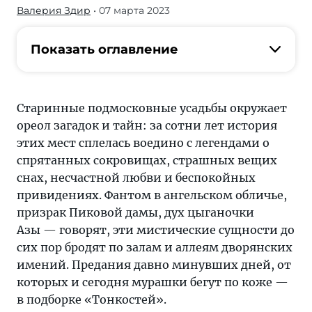
Валерия Здир
• 07 марта 2023
Старинные
подмосковные
усадьбы
Показать оглавление
окружает
ореол
загадок
Старинные подмосковные усадьбы окружает
и
ореол загадок и тайн: за сотни лет история
тайн:
этих мест сплелась воедино с легендами о
за
спрятанных сокровищах, страшных вещих
сотни
снах, несчастной любви и беспокойных
лет
привидениях. Фантом в ангельском обличье,
история
призрак Пиковой дамы, дух цыганочки
этих
Азы — говорят, эти мистические сущности до
мест
сих пор бродят по залам и аллеям дворянских
сплелась
имений. Предания давно минувших дней, от
воедино
которых и сегодня мурашки бегут по коже —
с
в подборке «Тонкостей».
легендами