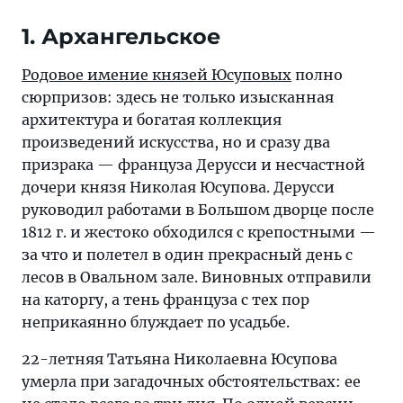
о
1. Архангельское
спрятанных
сокровищах,
Родовое имение князей Юсуповых
полно
страшных
сюрпризов: здесь не только изысканная
вещих
архитектура и богатая коллекция
снах,
произведений искусства, но и сразу два
несчастной
призрака — француза Дерусси и несчастной
любви
дочери князя Николая Юсупова. Дерусси
и
руководил работами в Большом дворце после
беспокойных
1812 г. и жестоко обходился с крепостными —
привидениях
за что и полетел в один прекрасный день с
лесов в Овальном зале. Виновных отправили
на каторгу, а тень француза с тех пор
неприкаянно блуждает по усадьбе.
22-летняя Татьяна Николаевна Юсупова
умерла при загадочных обстоятельствах: ее