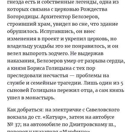
гнезда есть и собственные легенды, одна из
которых связана с церковью Рождества
Богородицы. Архитектор Белозеров,
строивший храм, увидел во сне, что здание
обрушилось. Испугавшись, он внес
изменения в проект и укрепил церковь, но
владельцу усадьбы это не понравилось, и он
велел выпороть зодчего. Не выдержав
наказания, Белозеров умер от разрыва сердца,
а князя Бориса Голицына с тех пор
преследовали несчастья — проблемы на
службе и семейные трагедии. Лишь один из 5
сыновей Голицына пережил отца, а сам князь
ушел в монастырь.
Как добраться: на электричке с Савеловского
вокзала до ст. «Катуар», затем на автобусе
№ 37; на автомобиле по Дмитровскому ш.,
поворот у указателя «Марфино».